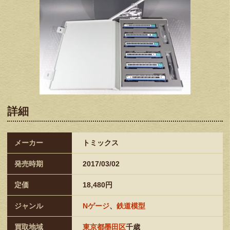
詳細
メーカー
トミックス
発売時期
2017/03/02
定価
18,480円
ジャンル
Nゲージ
、
鉄道模型
買取地域
東京都墨田区
千歳