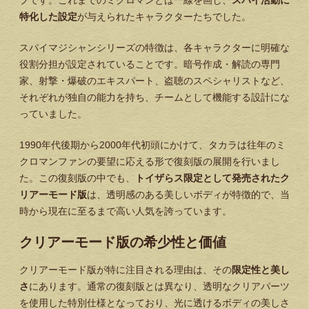
プです。これまでのミクロマンとは一線を画し、
スパイ活動に
特化した設定
が与えられたキャラクターたちでした。
スパイマジシャンシリーズの特徴は、各キャラクターに明確な
役割分担が設定されていることです。暗号作成・解読の専門
家、射撃・爆破のエキスパート、盗聴のスペシャリストなど、
それぞれが独自の能力を持ち、チームとして機能する設計にな
っていました。
1990年代後期から2000年代初頭にかけて、タカラは往年のミ
クロマンファンの要望に応える形で復刻版の展開を行いまし
た。この復刻版の中でも、
トイザらス限定として発売されたク
リアーモード版
は、透明感のある美しいボディが特徴的で、当
時から現在に至るまで高い人気を誇っています。
クリアーモード版の希少性と価値
クリアーモード版が特に注目される理由は、その
限定性と美し
さ
にあります。通常の復刻版とは異なり、透明なクリアパーツ
を使用した特別仕様となっており、光に透けるボディの美しさ