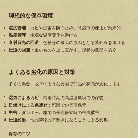
理想的な保存環境
湿度管理
：カビや虫害を防ぐため、除湿剤の使用が効果的
温度管理
：極端な温度変化を避ける
直射日光の回避
：色褪せの最大の原因となる紫外線を避ける
圧迫の回避
：重いものを上に置かず、形状の変形を防ぐ
よくある劣化の原因と対策
多くの場合、以下のような要因で商品の状態が悪化します：
湿気によるカビ
：梅雨時期の高湿度環境での保管
日焼けによる色褪せ
：窓際での長期保管
虫害
：ダンボール箱での長期保管時の害虫被害
圧迫変形
：他の荷物の下敷きになることによる変形
保存のコツ