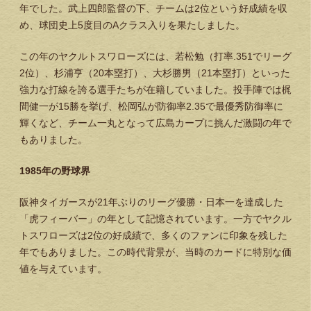
年でした。武上四郎監督の下、チームは2位という好成績を収
め、球団史上5度目のAクラス入りを果たしました。
この年のヤクルトスワローズには、若松勉（打率.351でリーグ
2位）、杉浦亨（20本塁打）、大杉勝男（21本塁打）といった
強力な打線を誇る選手たちが在籍していました。投手陣では梶
間健一が15勝を挙げ、松岡弘が防御率2.35で最優秀防御率に
輝くなど、チーム一丸となって広島カープに挑んだ激闘の年で
もありました。
1985年の野球界
阪神タイガースが21年ぶりのリーグ優勝・日本一を達成した
「虎フィーバー」の年として記憶されています。一方でヤクル
トスワローズは2位の好成績で、多くのファンに印象を残した
年でもありました。この時代背景が、当時のカードに特別な価
値を与えています。