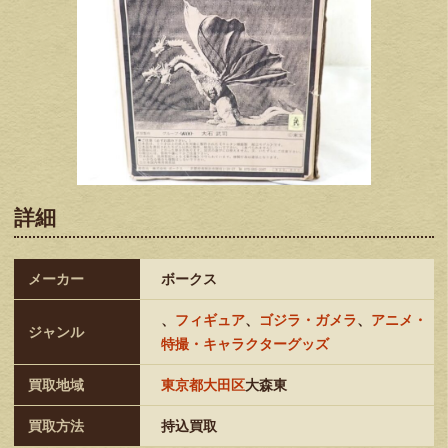
詳細
メーカー
ボークス
、
フィギュア
、
ゴジラ・ガメラ
、
アニメ・
ジャンル
特撮・キャラクターグッズ
買取地域
東京都大田区
大森東
買取方法
持込買取