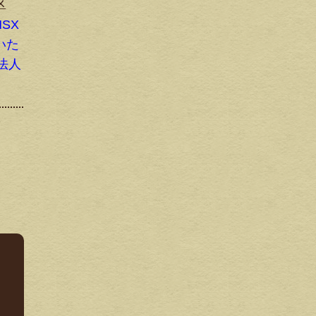
区
SX
いた
法人