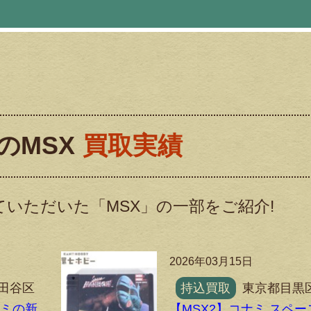
のMSX
買取実績
いただいた「MSX」の一部をご紹介!
2026年03月15日
田谷区
持込買取
東京都目黒
ナミの新
【MSX2】コナミ スペー