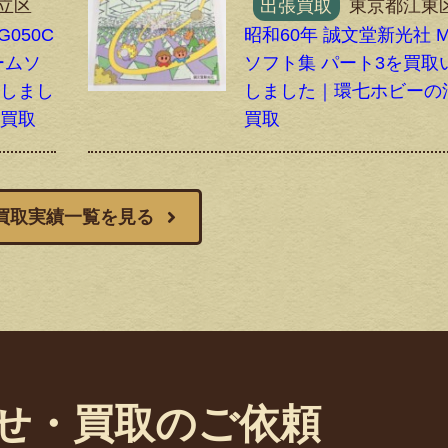
立区
出張買取
東京都江東
G050C
昭和60年 誠文堂新光社 M
ームソ
ソフト集 パート3を買取
たしまし
しました｜環七ホビーの
込買取
買取
買取実績一覧を見る
せ・買取のご依頼