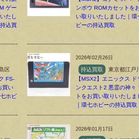
M ゲー
ンボウ ROMカセットを
りいたし
い取りいたしました｜環
の持込買
ビーの持込買取
2026年02月26日
島区
持込買取
東京都江戸
 FS-
【MSX2】エニックス ド
をお買い
ンクエスト2 悪霊の神々
環七ホビ
トをお買い取りいたしま
｜環七ホビーの持込買取
2026年01月17日