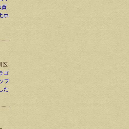
お買
七ホ
川区
ラゴ
 ソフ
した