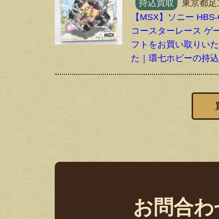
持込買取
東京都足
【MSX】ソニー HBS-
コースターレース ゲ
フトをお買い取りい
た｜環七ホビーの持
お問合わ