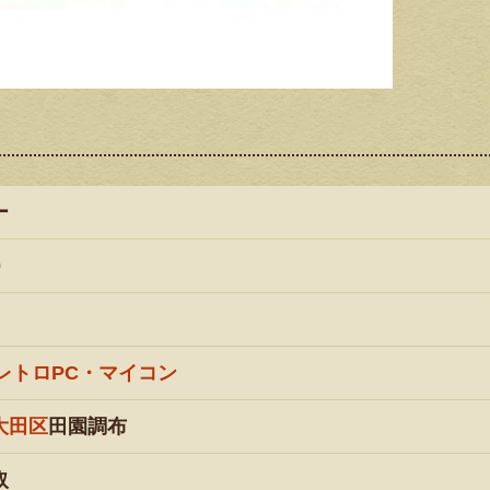
ー
0
レトロPC・マイコン
大田区
田園調布
取