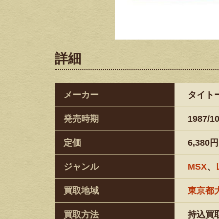
詳細
メーカー
タイト
発売時期
1987/1
定価
6,380円
ジャンル
MSX
、
買取地域
東京都
買取方法
持込買