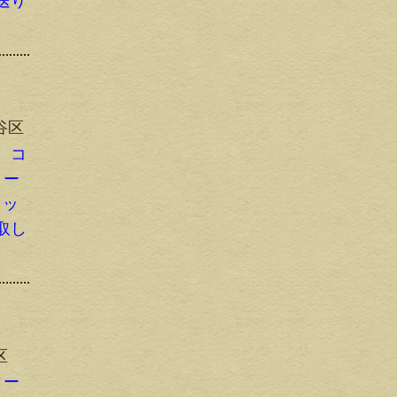
送り
谷区
、コ
リー
ラッ
取し
区
ィー