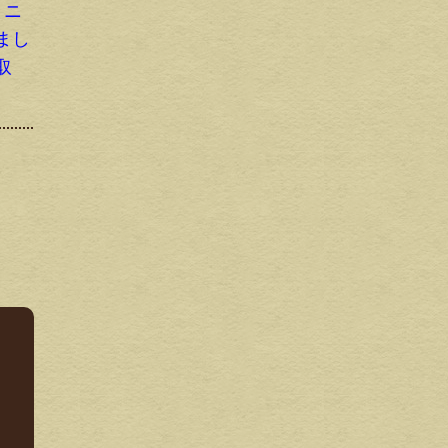
ミニ
まし
取