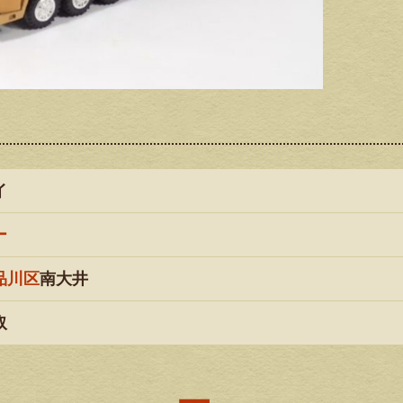
イ
ー
品川区
南大井
取