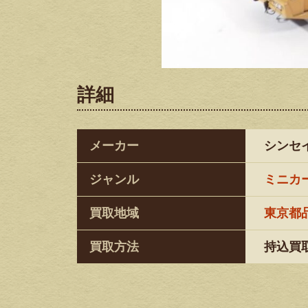
詳細
メーカー
シンセ
ジャンル
ミニカ
買取地域
東京都
買取方法
持込買