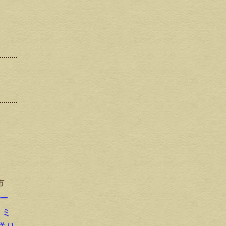
市
イー
 ミ