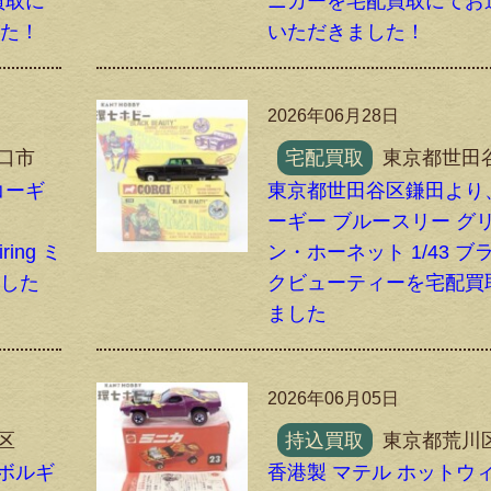
買取に
ニカーを宅配買取にてお
した！
いただきました！
2026年06月28日
口市
宅配買取
東京都世田
コーギ
東京都世田谷区鎌田より
ーギー ブルースリー グ
ring ミ
ン・ホーネット 1/43 ブ
ました
クビューティーを宅配買
ました
2026年06月05日
区
持込買取
東京都荒川
ンボルギ
香港製 マテル ホットウ