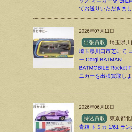
ック ミニカーを宅配
てお送りいただきま
2026年07月11日
出張買取
埼玉県川
埼玉県川口市芝にて 
ー Corgi BATMAN
BATMOBILE Rocket Fi
ニカーを出張買取し
2026年06月18日
持込買取
東京都北
青箱 トミカ 1/61 ラ