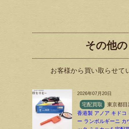
その他の
お客様から買い取らせて
2026年07月20日
宅配買取
東京都目
香港製 アノア キドコ
ー ランボルギーニ カ