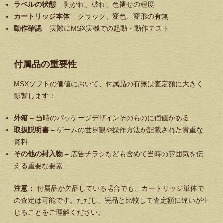
ラベルの状態
– 剥がれ、破れ、色褪せの程度
カートリッジ本体
– クラック、変色、変形の有無
動作確認
– 実際にMSX実機での起動・動作テスト
付属品の重要性
MSXソフトの価値において、付属品の有無は査定額に大きく
影響します：
外箱
– 当時のパッケージデザインそのものに価値がある
取扱説明書
– ゲームの世界観や操作方法が記載された貴重な
資料
その他の封入物
– 広告チラシなども含めて当時の雰囲気を伝
える重要な要素
注意：
付属品が欠品している場合でも、カートリッジ単体で
の査定は可能です。ただし、完品と比較して査定額に違いが生
じることをご理解ください。