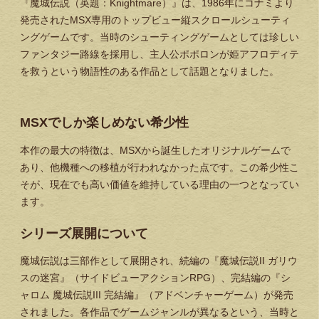
『魔城伝説（英題：Knightmare）』は、1986年にコナミより
発売されたMSX専用のトップビュー縦スクロールシューティ
ングゲームです。当時のシューティングゲームとしては珍しい
ファンタジー路線を採用し、主人公ポポロンが姫アフロディテ
を救うという物語性のある作品として話題となりました。
MSXでしか楽しめない希少性
本作の最大の特徴は、MSXから誕生したオリジナルゲームで
あり、他機種への移植が行われなかった点です。この希少性こ
そが、現在でも高い価値を維持している理由の一つとなってい
ます。
シリーズ展開について
魔城伝説は三部作として展開され、続編の『魔城伝説II ガリウ
スの迷宮』（サイドビューアクションRPG）、完結編の『シ
ャロム 魔城伝説III 完結編』（アドベンチャーゲーム）が発売
されました。各作品でゲームジャンルが異なるという、当時と