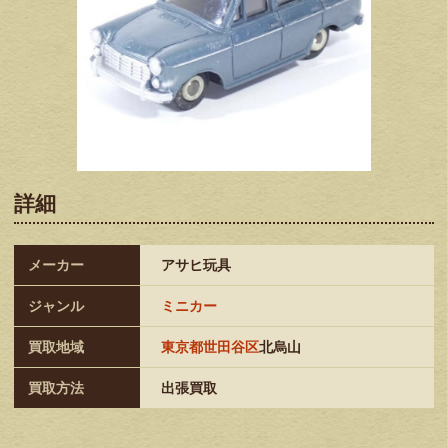
詳細
メーカー
アサヒ玩具
ジャンル
ミニカー
買取地域
東京都世田谷区
北烏山
買取方法
出張買取