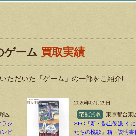
のゲーム
買取実績
いただいた「ゲーム」の一部をご紹介!
2026年07月29日
野区
宅配買取
東京都台東
クラシ
SFC『新・熱血硬派 く
コンピ
たちの挽歌』箱・説明書