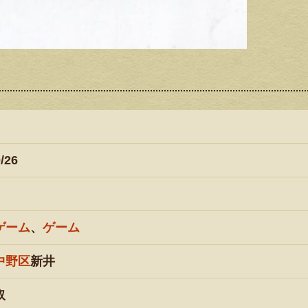
/26
ゲーム
、
ゲーム
中野区
新井
取