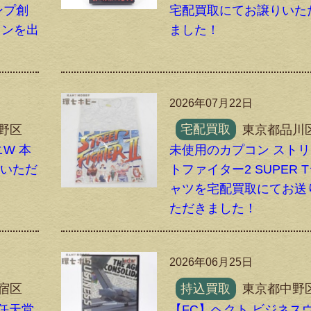
ンプ創
宅配買取にてお譲りいた
ョンを出
ました！
2026年07月22日
野区
宅配買取
東京都品川
W 本
未使用のカプコン スト
りいただ
トファイター2 SUPER 
ャツを宅配買取にてお送
ただきました！
2026年06月25日
宿区
持込買取
東京都中野
 任天堂
【FC】ヘクト ビジネス