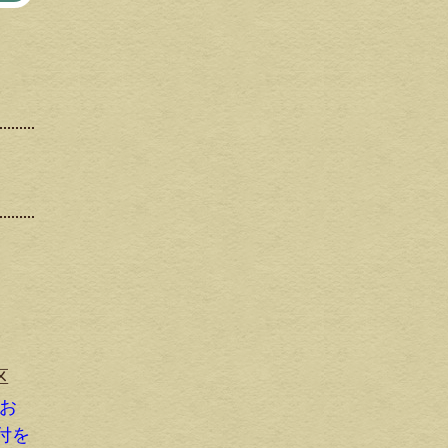
区
にお
付を