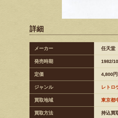
詳細
メーカー
任天堂
発売時期
1982/10
定価
4,800円
ジャンル
レトロ
買取地域
東京都
買取方法
持込買