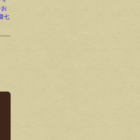
をお
環七