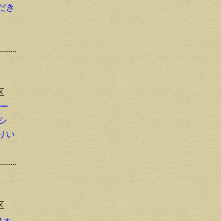
だき
区
リー
Tシ
りい
区
ウォ