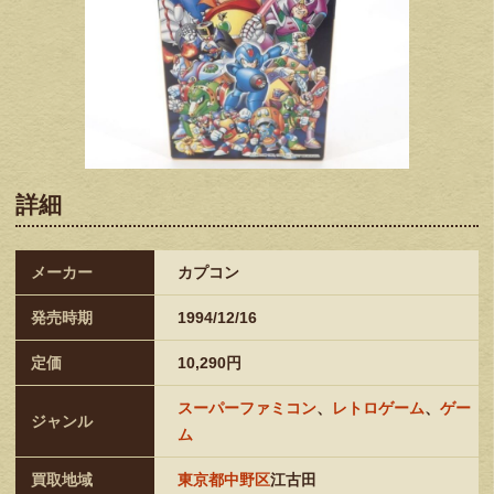
詳細
メーカー
カプコン
発売時期
1994/12/16
定価
10,290円
スーパーファミコン
、
レトロゲーム
、
ゲー
ジャンル
ム
買取地域
東京都中野区
江古田