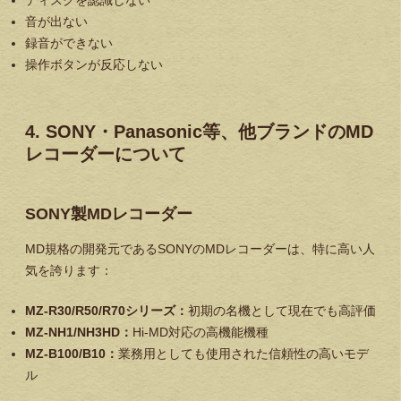
ディスクを認識しない
音が出ない
録音ができない
操作ボタンが反応しない
4. SONY・Panasonic等、他ブランドのMD
レコーダーについて
SONY製MDレコーダー
MD規格の開発元であるSONYのMDレコーダーは、特に高い人
気を誇ります：
MZ-R30/R50/R70シリーズ：
初期の名機として現在でも高評価
MZ-NH1/NH3HD：
Hi-MD対応の高機能機種
MZ-B100/B10：
業務用としても使用された信頼性の高いモデ
ル