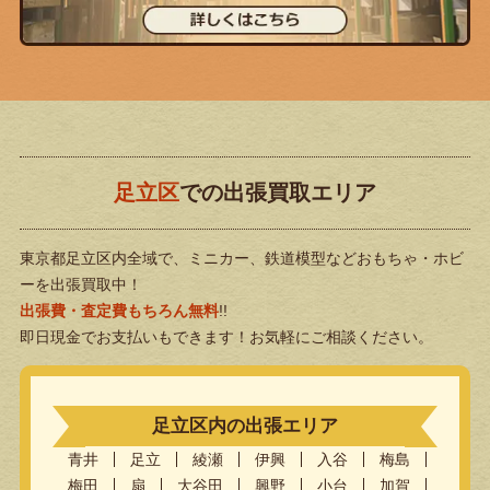
足立区
での出張買取エリア
東京都足立区内全域で、ミニカー、鉄道模型などおもちゃ・ホビ
ーを出張買取中！
出張費・査定費もちろん無料
!!
即日現金でお支払いもできます！お気軽にご相談ください。
足立区内の出張エリア
青井
足立
綾瀬
伊興
入谷
梅島
梅田
扇
大谷田
興野
小台
加賀