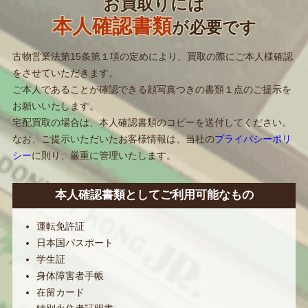
お買取りには
本人確認書類
が必要です
古物営業法第15条第１項の定めにより、買取の際にご本人様確認
をさせていただきます。
ご本人であることが確認できる顔写真つきの書類１点のご提示を
お願いいたします。
宅配買取の場合は、本人確認書類のコピーを送付してください。
なお、ご提示いただいたお客様情報は、当社の
プライバシーポリ
シー
に則り、厳重に管理いたします。
本人確認書類としてご利用可能なもの
運転免許証
日本国パスポート
学生証
身体障害者手帳
在留カード