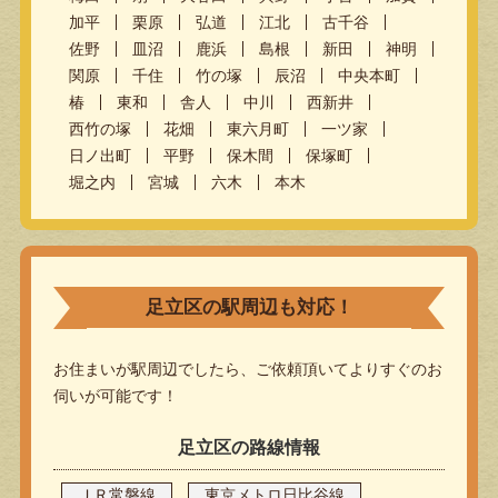
加平
栗原
弘道
江北
古千谷
佐野
皿沼
鹿浜
島根
新田
神明
関原
千住
竹の塚
辰沼
中央本町
椿
東和
舎人
中川
西新井
西竹の塚
花畑
東六月町
一ツ家
日ノ出町
平野
保木間
保塚町
堀之内
宮城
六木
本木
足立区の駅周辺も対応！
お住まいが駅周辺でしたら、ご依頼頂いてよりすぐのお
伺いが可能です！
足立区の路線情報
ＪＲ常磐線
東京メトロ日比谷線