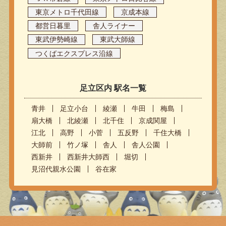
東京メトロ千代田線
京成本線
都営日暮里
舎人ライナー
東武伊勢崎線
東武大師線
つくばエクスプレス沿線
足立区内 駅名一覧
青井
足立小台
綾瀬
牛田
梅島
扇大橋
北綾瀬
北千住
京成関屋
江北
高野
小菅
五反野
千住大橋
大師前
竹ノ塚
舎人
舎人公園
西新井
西新井大師西
堀切
見沼代親水公園
谷在家