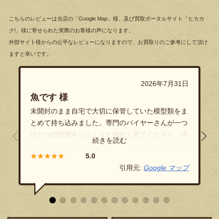
こちらのレビューは当店の「Google Map」様、及び買取ポータルサイト「ヒカカ
ク!」様に寄せられた実際のお客様の声になります。
外部サイト様からの公平なレビューになりますので、お買取りのご参考にして頂け
ますと幸いです。
2026年7月31日
魚です 様
未開封のまま自宅で大切に保管していた模型類をま
とめて持ち込みました。専門のバイヤーさんが一つ
ひとつの状態をじっくりと細かく見てくださり、現
在の市場の相場に合わせた非常に納得のいく高評価
★★★★★
をつけていただきました！隠し立てのない透明性の
引用元:
Google マップ
高い丁寧なご対応に、終始安心してお任せすること
ができました。