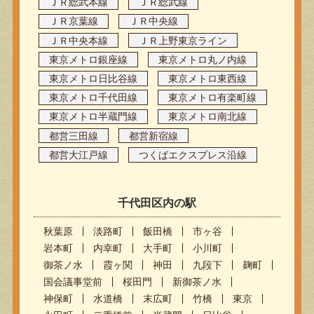
ＪＲ総武本線
ＪＲ総武線
ＪＲ京葉線
ＪＲ中央線
ＪＲ中央本線
ＪＲ上野東京ライン
東京メトロ銀座線
東京メトロ丸ノ内線
東京メトロ日比谷線
東京メトロ東西線
東京メトロ千代田線
東京メトロ有楽町線
東京メトロ半蔵門線
東京メトロ南北線
都営三田線
都営新宿線
都営大江戸線
つくばエクスプレス沿線
千代田区内の駅
秋葉原
淡路町
飯田橋
市ヶ谷
岩本町
内幸町
大手町
小川町
御茶ノ水
霞ヶ関
神田
九段下
麹町
国会議事堂前
桜田門
新御茶ノ水
神保町
水道橋
末広町
竹橋
東京