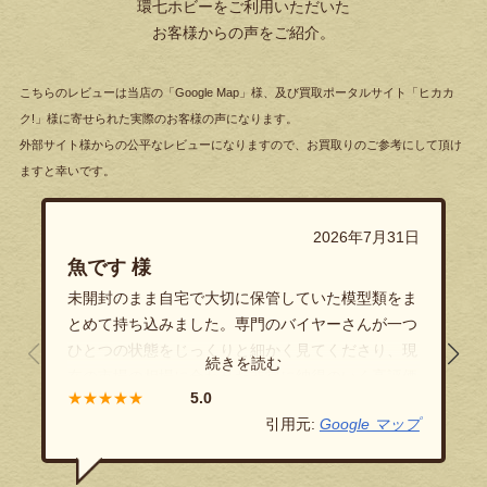
環七ホビーをご利用いただいた
お客様からの声をご紹介。
こちらのレビューは当店の「Google Map」様、及び買取ポータルサイト「ヒカカ
ク!」様に寄せられた実際のお客様の声になります。
外部サイト様からの公平なレビューになりますので、お買取りのご参考にして頂け
ますと幸いです。
2026年7月31日
魚です 様
未開封のまま自宅で大切に保管していた模型類をま
とめて持ち込みました。専門のバイヤーさんが一つ
ひとつの状態をじっくりと細かく見てくださり、現
在の市場の相場に合わせた非常に納得のいく高評価
★★★★★
をつけていただきました！隠し立てのない透明性の
引用元:
Google マップ
高い丁寧なご対応に、終始安心してお任せすること
ができました。