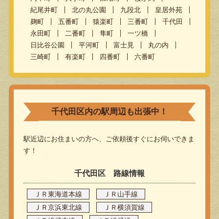
紀尾井町
北の丸公園
九段北
皇居外苑
麹町
五番町
猿楽町
三番町
千代田
永田町
二番町
隼町
一ツ橋
日比谷公園
平河町
富士見
丸の内
三崎町
有楽町
四番町
六番町
千代田区内の駅周辺も出張中！
駅近辺にお住まいの方へ、ご依頼後すぐにお伺いできま
す！
千代田区 路線情報
ＪＲ東海道本線
ＪＲ山手線
ＪＲ京浜東北線
ＪＲ横須賀線