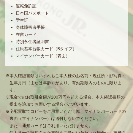
運転免許証
日本国パスポート
学生証
身体障害者手帳
在留カード
特別永住者証明書
住民基本台帳カード（Bタイプ）
マイナンバーカード（表面）
※本人確認書類はいずれもご本人様のお名前・現住所・顔写真・
生年月日（または年齢）があり、有効期限内のものに限りま
す。
※現金でのお取引金額が200万円を超える場合、本人確認書類の
提出を追加でお願いする場合がございます。
※宅配買取でコピーをご用意いただく際、マイナンバーカードの
裏面（マイナンバー）は送付しないでください。
また、通知カードはご利用いただけません。
個人番号の記載された書類をご送付いただいた場合は、破棄さ