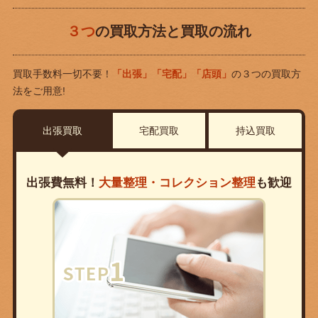
３つ
の買取方法と買取の流れ
買取手数料一切不要！
「出張」「宅配」「店頭」
の３つの買取方
法をご用意!
出張買取
宅配買取
持込買取
出張費無料！
大量整理・コレクション整理
も歓迎