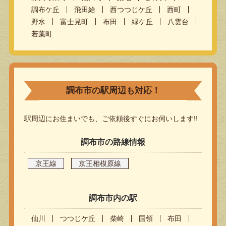
調布ケ丘
飛田給
西つつじケ丘
西町
野水
富士見町
布田
緑ケ丘
八雲台
若葉町
調布市の駅周辺も対応！
駅周辺にお住まいでも、ご依頼後すぐにお伺いします!!
調布市の路線情報
京王線
京王相模原線
調布市内の駅
仙川
つつじケ丘
柴崎
国領
布田