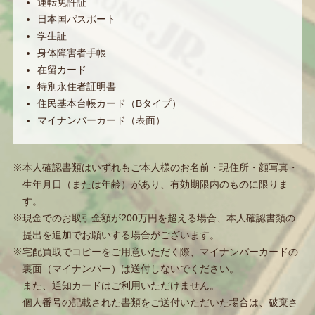
運転免許証
日本国パスポート
学生証
身体障害者手帳
在留カード
特別永住者証明書
住民基本台帳カード（Bタイプ）
マイナンバーカード（表面）
※本人確認書類はいずれもご本人様のお名前・現住所・顔写真・
生年月日（または年齢）があり、有効期限内のものに限りま
す。
※現金でのお取引金額が200万円を超える場合、本人確認書類の
提出を追加でお願いする場合がございます。
※宅配買取でコピーをご用意いただく際、マイナンバーカードの
裏面（マイナンバー）は送付しないでください。
また、通知カードはご利用いただけません。
個人番号の記載された書類をご送付いただいた場合は、破棄さ