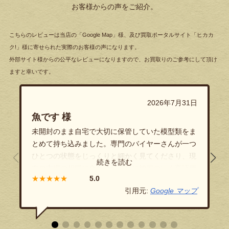
お客様からの声をご紹介。
こちらのレビューは当店の「Google Map」様、及び買取ポータルサイト「ヒカカ
ク!」様に寄せられた実際のお客様の声になります。
外部サイト様からの公平なレビューになりますので、お買取りのご参考にして頂け
ますと幸いです。
2026年7月31日
魚です 様
未開封のまま自宅で大切に保管していた模型類をま
とめて持ち込みました。専門のバイヤーさんが一つ
ひとつの状態をじっくりと細かく見てくださり、現
在の市場の相場に合わせた非常に納得のいく高評価
★★★★★
をつけていただきました！隠し立てのない透明性の
引用元:
Google マップ
高い丁寧なご対応に、終始安心してお任せすること
ができました。