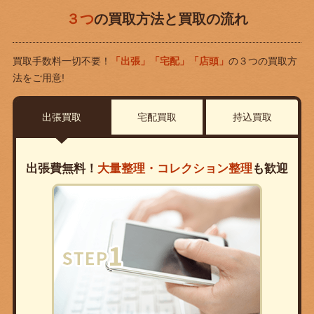
３つ
の買取方法と買取の流れ
買取手数料一切不要！
「出張」「宅配」「店頭」
の３つの買取方
法をご用意!
出張買取
宅配買取
持込買取
出張費無料！
大量整理・コレクション整理
も歓迎