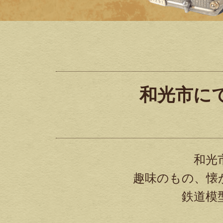
和光市に
和光
趣味のもの、懐
鉄道模