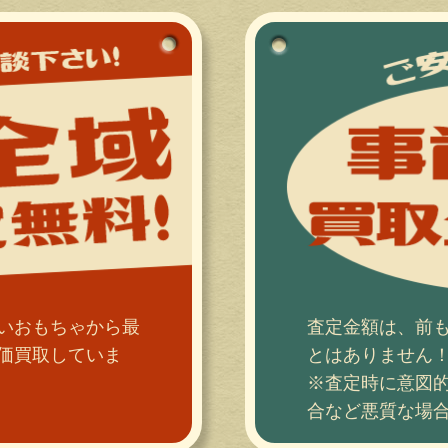
いおもちゃから最
査定金額は、前
価買取していま
とはありません
※査定時に意図
合など悪質な場