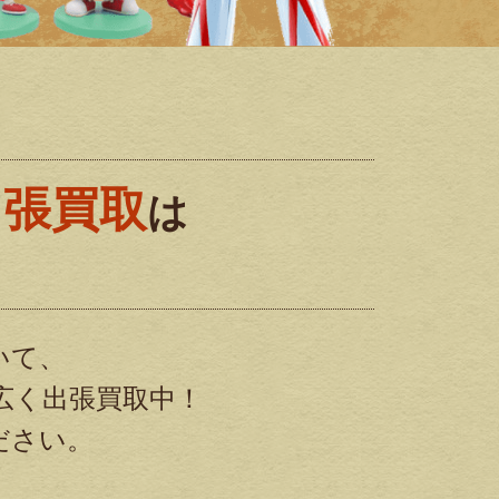
出張買取
は
!
いて、
広く出張買取中！
ださい。