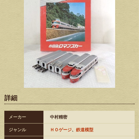
詳細
メーカー
中村精密
ジャンル
ＨＯゲージ
、
鉄道模型