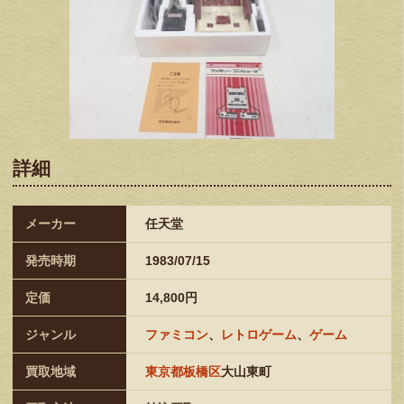
詳細
メーカー
任天堂
発売時期
1983/07/15
定価
14,800円
ジャンル
ファミコン
、
レトロゲーム
、
ゲーム
買取地域
東京都板橋区
大山東町