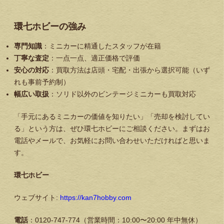
環七ホビーの強み
専門知識
：ミニカーに精通したスタッフが在籍
丁寧な査定
：一点一点、適正価格で評価
安心の対応
：買取方法は店頭・宅配・出張から選択可能（いず
れも事前予約制）
幅広い取扱
：ソリド以外のビンテージミニカーも買取対応
「手元にあるミニカーの価値を知りたい」「売却を検討してい
る」という方は、ぜひ環七ホビーにご相談ください。まずはお
電話やメールで、お気軽にお問い合わせいただければと思いま
す。
環七ホビー
ウェブサイト:
https://kan7hobby.com
電話
：0120-747-774（営業時間：10:00〜20:00 年中無休）