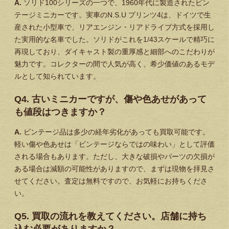
A.
ソリド100シリーズの一つで、1960年代に製造されたビン
テージミニカーです。実車のN.S.U プリンツ4は、ドイツで生
産された小型車で、リアエンジン・リアドライブ方式を採用し
た実用的な名車でした。ソリドがこれを1/43スケールで精巧に
再現しており、ダイキャスト製の重厚感と細部へのこだわりが
魅力です。コレクターの間で人気が高く、希少価値のあるモデ
ルとして知られています。
Q4. 古いミニカーですが、傷や色あせがあって
も値段はつきますか？
A.
ビンテージ品は多少の経年劣化があっても買取可能です。
軽い傷や色あせは「ビンテージならではの味わい」として評価
される場合もあります。ただし、大きな破損やパーツの欠損が
ある場合は減額の可能性がありますので、まずは現物を拝見さ
せてください。査定は無料ですので、お気軽にお持ちくださ
い。
Q5. 買取の流れを教えてください。店舗に持ち
込む必要がありますか？