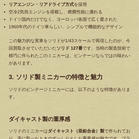
リアエンジン・リアドライブ方式
を採用
空冷2気筒エンジンを搭載し、燃費性能に優れる
ドイツ国内だけでなく、ヨーロッパ各国で広く愛された
1960年代のドイツ車らしい、シンプルで機能的なデザイン
この魅力的な実車をソリドが1/43スケールで再現したのが、今
回買取させていただいた
ソリド 127番
です。当時の製造技術で
精巧に作られたこのミニカーは、ビンテージならではの味わい
があります。
3. ソリド製ミニカーの特徴と魅力
ソリドのビンテージミニカーには、以下のような特徴がありま
す。
ダイキャスト製の重厚感
ソリドのミニカーは
ダイキャスト（亜鉛合金）製
で作られてお
り、手に取ったときのずっしりとした重量感が魅力です。プラ