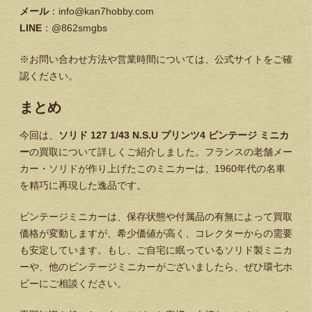
メール
：info@kan7hobby.com
LINE
：@862smgbs
※お問い合わせ方法や営業時間については、公式サイトをご確
認ください。
まとめ
今回は、
ソリド 127 1/43 N.S.U プリンツ4 ビンテージ ミニカ
ー
の買取について詳しくご紹介しました。フランスの老舗メー
カー・ソリドが作り上げたこのミニカーは、1960年代の名車
を精巧に再現した逸品です。
ビンテージミニカーは、保存状態や付属品の有無によって買取
価格が変動しますが、希少価値が高く、コレクターからの需要
も安定しています。もし、ご自宅に眠っているソリド製ミニカ
ーや、他のビンテージミニカーがございましたら、ぜひ環七ホ
ビーにご相談ください。