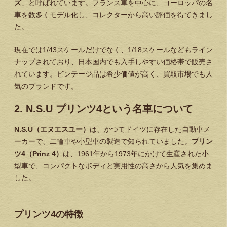
ズ
」と呼ばれています。フランス車を中心に、ヨーロッパの名
車を数多くモデル化し、コレクターから高い評価を得てきまし
た。
現在では1/43スケールだけでなく、1/18スケールなどもライン
ナップされており、日本国内でも入手しやすい価格帯で販売さ
れています。ビンテージ品は希少価値が高く、買取市場でも人
気のブランドです。
2. N.S.U プリンツ4という名車について
N.S.U（エヌエスユー）
は、かつてドイツに存在した自動車メ
ーカーで、二輪車や小型車の製造で知られていました。
プリン
ツ4（Prinz 4）
は、1961年から1973年にかけて生産された小
型車で、コンパクトなボディと実用性の高さから人気を集めま
した。
プリンツ4の特徴