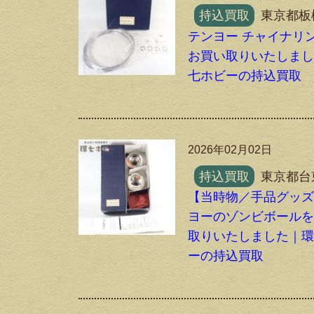
持込買取
東京都板
テンヨー チャイナリ
お買い取りいたしま
七ホビーの持込買取
2026年02月02日
持込買取
東京都台
【当時物／手品グッ
ヨーのゾンビボール
取りいたしました｜
ーの持込買取