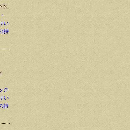
谷区
ス・
りい
の持
区
デック
りい
の持