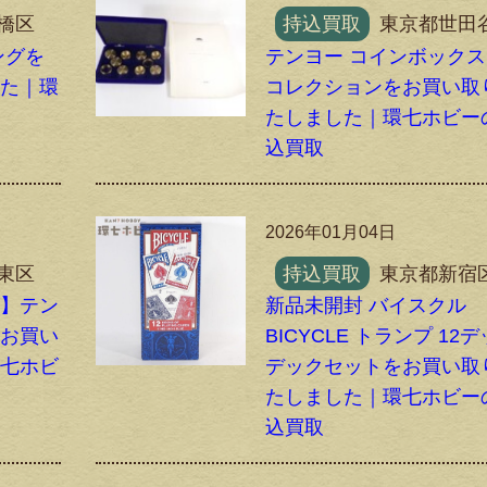
橋区
持込買取
東京都世田
ングを
テンヨー コインボック
した｜環
コレクションをお買い取
たしました｜環七ホビー
込買取
2026年01月04日
東区
持込買取
東京都新宿
ズ】テン
新品未開封 バイスクル
をお買い
BICYCLE トランプ 12
環七ホビ
デックセットをお買い取
たしました｜環七ホビー
込買取