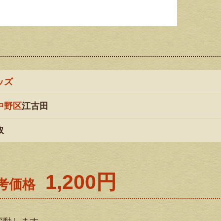
ッズ
中野区
江古田
取
1,200円
考価格