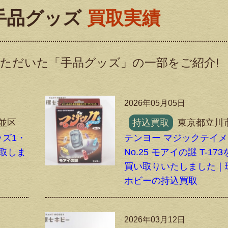
手品グッズ
買取実績
ただいた「手品グッズ」の一部をご紹介!
2026年05月05日
並区
持込買取
東京都立川
ッズ1・
テンヨー マジックテイ
買取しま
No.25 モアイの謎 T-17
買い取りいたしました｜
ホビーの持込買取
2026年03月12日