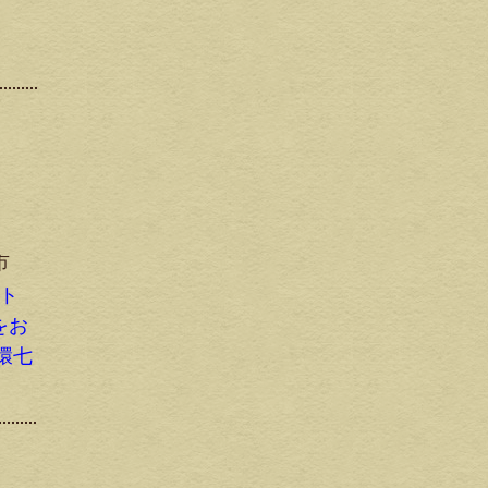
市
メト
3をお
環七