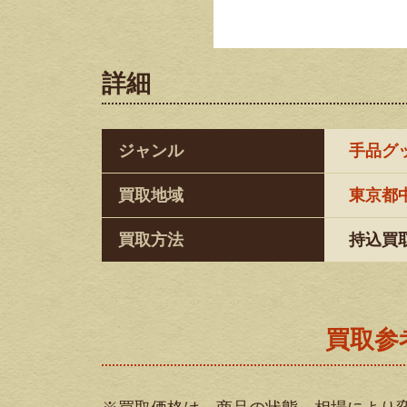
詳細
ジャンル
手品グ
買取地域
東京都
買取方法
持込買
買取参