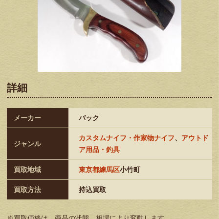
詳細
メーカー
バック
カスタムナイフ・作家物ナイフ
、
アウトド
ジャンル
ア用品・釣具
買取地域
東京都練馬区
小竹町
買取方法
持込買取
※買取価格は、商品の状態、相場により変動します。