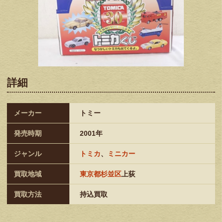
詳細
メーカー
トミー
発売時期
2001年
ジャンル
トミカ
、
ミニカー
買取地域
東京都杉並区
上荻
買取方法
持込買取