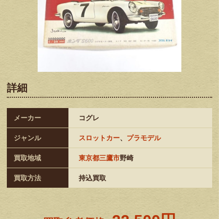
詳細
メーカー
コグレ
ジャンル
スロットカー
、
プラモデル
買取地域
東京都三鷹市
野崎
買取方法
持込買取