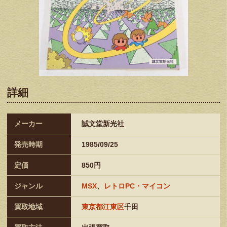
詳細
メーカー
誠文堂新光社
発売時期
1985/09/25
定価
850円
ジャンル
MSX
、
レトロPC・マイコン
買取地域
東京都江東区
千田