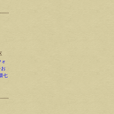
区
ウォ
をお
環七