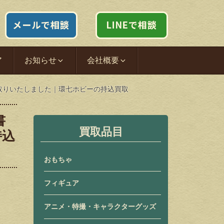
ア
お知らせ
会社概要
い取りいたしました｜環七ホビーの持込買取
書
買取品目
持込
おもちゃ
フィギュア
アニメ・特撮・キャラクターグッズ