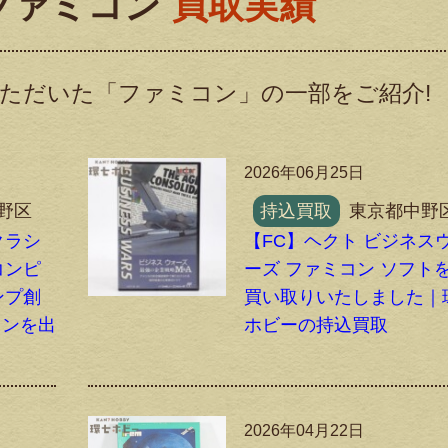
ファミコン
買取実績
ただいた「ファミコン」の一部をご紹介!
2026年06月25日
野区
持込買取
東京都中野
クラシ
【FC】ヘクト ビジネス
コンピ
ーズ ファミコン ソフト
ンプ創
買い取りいたしました｜
ョンを出
ホビーの持込買取
2026年04月22日