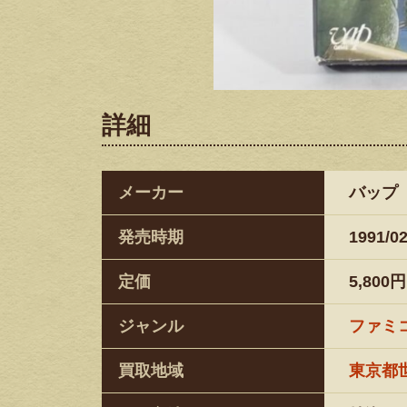
詳細
メーカー
バップ
発売時期
1991/02
定価
5,800円
ジャンル
ファミ
買取地域
東京都