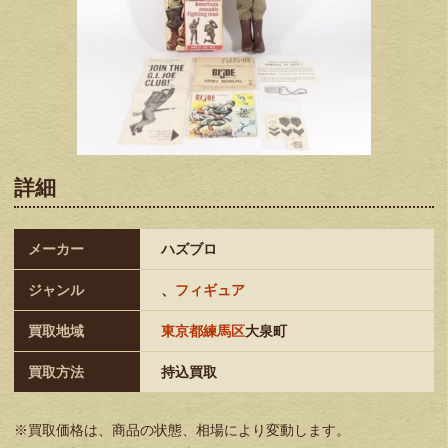
詳細
メーカー
ハズブロ
ジャンル
、
フィギュア
買取地域
東京都練馬区
大泉町
買取方法
持込買取
※買取価格は、商品の状態、相場により変動します。