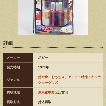
詳細
メーカー
ポピー
発売時期
1979年
超合金
、
おもちゃ
、
アニメ・特撮・キャラ
ジャンル
クターグッズ
買取地域
東京都中野区
江古田
買取方法
持込買取