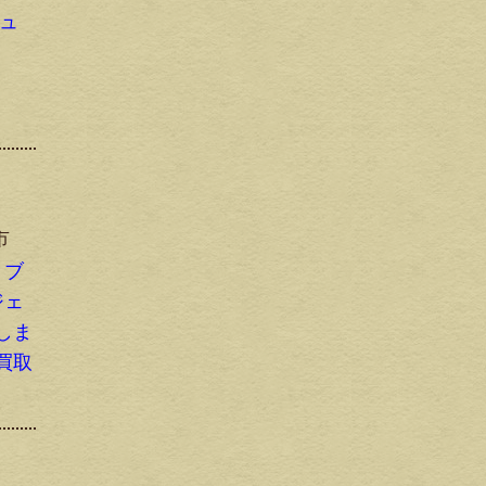
シュ
市
 ブ
ジェ
しま
買取