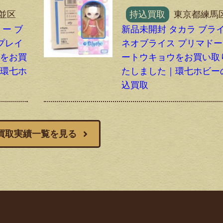
並区
持込買取
東京都練馬
ー ブ
新品未開封 タカラ ブラ
プレイ
ネオブライス プリマド
スをお買
ートウキョウをお買い取
｜環七ホ
たしました｜環七ホビー
込買取
買取実績一覧を見る