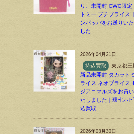
り、未開封 CWC限定
トミー プチブライス 
ンパッパをお送りい
した
2026年04月21日
持込買取
東京都三
新品未開封 タカラトミ
ライス ネオブライス 
ジアニマルズをお買
たしました｜環七ホ
込買取
2026年03月30日