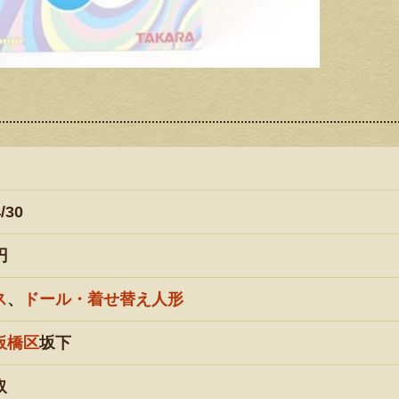
/30
円
ス
、
ドール・着せ替え人形
板橋区
坂下
取