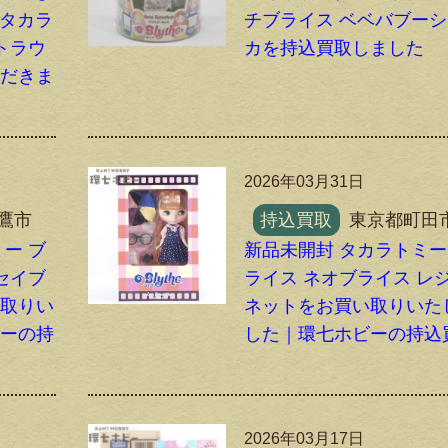
 タカラ
チブライス ベベバブー
トラウ
カを持込買取しました
ただきま
2026年03月31日
鷹市
持込買取
東京都町田
ー ブ
新品未開封 タカラトミー
セイブ
ライス ネオブライス レ
い取りい
ネットをお買い取りいた
ビーの持
した｜環七ホビーの持込
2026年03月17日