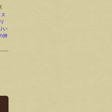
区
イス
ーリ
りい
の持