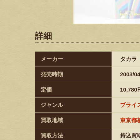
詳細
メーカー
タカラ
発売時期
2003/04
定価
10,780
ジャンル
ブライ
買取地域
東京都
買取方法
持込買