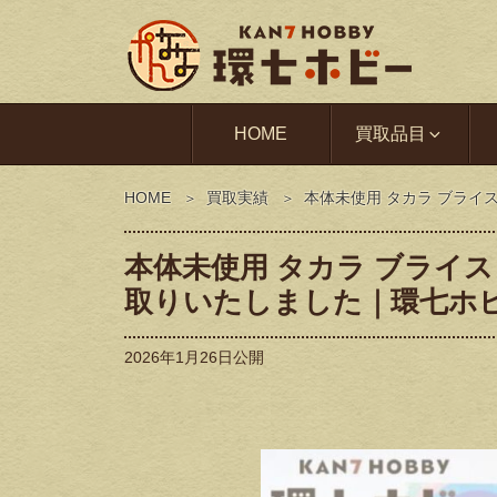
HOME
買取品目
HOME
買取実績
本体未使用 タカラ ブライ
本体未使用 タカラ ブライ
取りいたしました｜環七ホ
2026年1月26日
公開