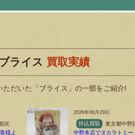
ブライス
買取実績
いただいた「ブライス」の一部をご紹介!
2026年06月29日
島区
持込買取
東京都中野
お客様よ
中野本店でタカラトミー