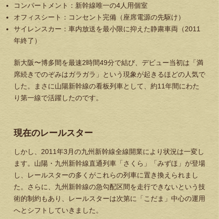
コンパートメント：新幹線唯一の4人用個室
オフィスシート：コンセント完備（座席電源の先駆け）
サイレンスカー：車内放送を最小限に抑えた静粛車両（2011
年終了）
新大阪〜博多間を最速2時間49分で結び、デビュー当初は「満
席続きでのぞみはガラガラ」という現象が起きるほどの人気で
した。まさに山陽新幹線の看板列車として、約11年間にわた
り第一線で活躍したのです。
現在のレールスター
しかし、2011年3月の九州新幹線全線開業により状況は一変し
ます。山陽・九州新幹線直通列車「さくら」「みずほ」が登場
し、レールスターの多くがこれらの列車に置き換えられまし
た。さらに、九州新幹線の急勾配区間を走行できないという技
術的制約もあり、レールスターは次第に「こだま」中心の運用
へとシフトしていきました。