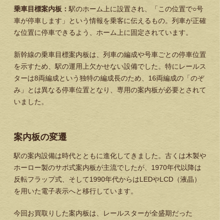
乗車目標案内板：
駅のホーム上に設置され、「この位置で○号
車が停車します」という情報を乗客に伝えるもの。列車が正確
な位置に停車できるよう、ホーム上に固定されています。
新幹線の乗車目標案内板は、列車の編成や号車ごとの停車位置
を示すため、駅の運用上欠かせない設備でした。特にレールス
ターは8両編成という独特の編成長のため、16両編成の「のぞ
み」とは異なる停車位置となり、専用の案内板が必要とされて
いました。
案内板の変遷
駅の案内設備は時代とともに進化してきました。古くは木製や
ホーロー製のサボ式案内板が主流でしたが、1970年代以降は
反転フラップ式、そして1990年代からはLEDやLCD（液晶）
を用いた電子表示へと移行しています。
今回お買取りした案内板は、レールスターが全盛期だった