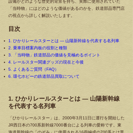
設備がどのような歴史的背景を持ち、実際に使用されていた
「当時物」にはどのような価値があるのかを、鉄道部品専門店
の視点から詳しく解説いたします。
目次
1. ひかりレールスターとは — 山陽新幹線を代表する名列車
2. 乗車目標案内板の役割と種類
3. 「当時物」鉄道部品の価値を見極めるポイント
4. レールスター関連グッズの現在と今後
5. よくあるご質問（FAQ）
6. 環七ホビーの鉄道部品買取について
1. ひかりレールスターとは — 山陽新幹線
を代表する名列車
「ひかりレールスター」は、2000年3月11日に運行を開始した
JR西日本の700系新幹線7000番台による列車の愛称です。東
海道新幹線の「のぞみ」に使用される16両編成の700系とは異