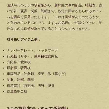
国鉄時代のサボや駅看板から、新幹線の車両部品、時刻表、古
い切符・硬券、制服・制帽まで、鉄道に関するあらゆるアイテ
ムを幅広く拝見いたします。「これは価値があるのだろうか」
と迷われているものでも、まずはお気軽にご相談ください。意
外なものに価値が眠っていることも少なくありません。
取り扱いアイテム例：
ナンバープレート、ヘッドマーク
行先板（サボ）、乗車目標案内板
方向幕、愛称板
駅名標、駅看板
車両部品（計器類、椅子、吊り革など）
制服、制帽、腕章
鉄道書籍、時刻表、切符、硬券
鉄道模型全般
3つの買取方法（すべて予約制）