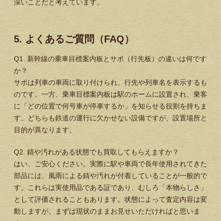
深いことだと考えています。
5. よくあるご質問（FAQ）
Q1. 新幹線の乗車目標案内板とサボ（行先板）の違いは何です
か？
サボは列車の車両に取り付けられ、行先や列車名を表示するも
のです。一方、乗車目標案内板は駅のホームに設置され、乗客
に「どの位置で何号車が停車するか」を知らせる役割を持ちま
す。どちらも鉄道の運行に欠かせない設備ですが、設置場所と
目的が異なります。
Q2. 錆や汚れがある状態でも買取してもらえますか？
はい、ご安心ください。実際に駅や車両で長年使用されてきた
部品には、風雨による錆や汚れが付着していることが一般的で
す。これらは実使用品である証であり、むしろ「本物らしさ」
として評価されることもあります。状態によって査定内容は変
動しますが、まずは現状のままお見せいただければと思いま