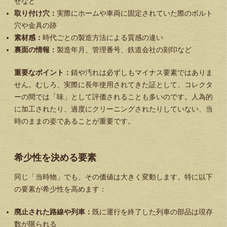
せなど
取り付け穴：
実際にホームや車両に固定されていた際のボルト
穴や金具の跡
素材感：
時代ごとの製造方法による質感の違い
裏面の情報：
製造年月、管理番号、鉄道会社の刻印など
重要なポイント：
錆や汚れは必ずしもマイナス要素ではありま
せん。むしろ、実際に長年使用されてきた証として、コレクタ
ーの間では「味」として評価されることも多いのです。人為的
に加工されたり、過度にクリーニングされたりしていない、当
時のままの姿であることが重要です。
希少性を決める要素
同じ「当時物」でも、その価値は大きく変動します。特に以下
の要素が希少性を高めます：
廃止された路線や列車：
既に運行を終了した列車の部品は現存
数が限られる