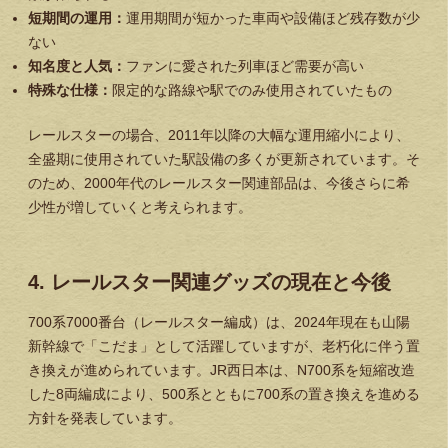
短期間の運用：
運用期間が短かった車両や設備ほど残存数が少
ない
知名度と人気：
ファンに愛された列車ほど需要が高い
特殊な仕様：
限定的な路線や駅でのみ使用されていたもの
レールスターの場合、2011年以降の大幅な運用縮小により、
全盛期に使用されていた駅設備の多くが更新されています。そ
のため、2000年代のレールスター関連部品は、今後さらに希
少性が増していくと考えられます。
4. レールスター関連グッズの現在と今後
700系7000番台（レールスター編成）は、2024年現在も山陽
新幹線で「こだま」として活躍していますが、老朽化に伴う置
き換えが進められています。JR西日本は、N700系を短縮改造
した8両編成により、500系とともに700系の置き換えを進める
方針を発表しています。