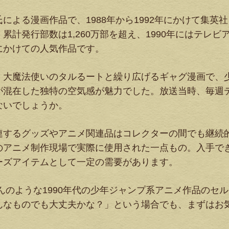
よる漫画作品で、1988年から1992年にかけて集英社
計発行部数は1,260万部を超え、1990年にはテレビ
にかけての人気作品です。
・大魔法使いのタルるートと繰り広げるギャグ漫画で、
が混在した独特の空気感が魅力でした。放送当時、毎週
ないでしょうか。
連するグッズやアニメ関連品はコレクターの間でも継続
のアニメ制作現場で実際に使用された一点もの。入手で
ーズアイテムとして一定の需要があります。
のような1990年代の少年ジャンプ系アニメ作品のセル
んなものでも大丈夫かな？」という場合でも、まずはお