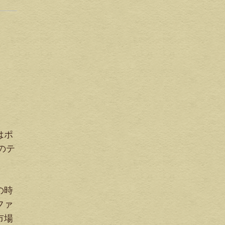
はポ
のテ
の時
ファ
市場