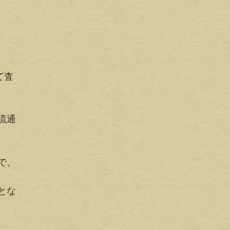
て査
流通
で、
とな