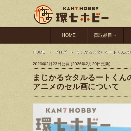
HOME
買取品目
HOME
ブログ
まじかる☆タルるートくんの
2026年2月23日
公開 (
2026年2月20日
更新)
まじかる☆タルるートくんの
アニメのセル画について