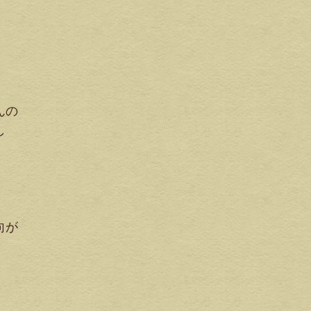
んの
し
向が