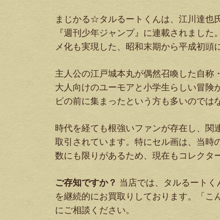
まじかる☆タルるートくんは、江川達也氏に
『週刊少年ジャンプ』に連載されました。累
メ化も実現した、昭和末期から平成初頭
主人公の江戸城本丸が偶然召喚した自称
大人向けのユーモアと小学生らしい冒険
ビの前に集まったという方も多いのでは
時代を経ても根強いファンが存在し、関
取引されています。特にセル画は、当時
数にも限りがあるため、現在もコレクタ
ご存知ですか？
当店では、タルるートくん
を継続的にお買取りしております。「こ
にご相談ください。