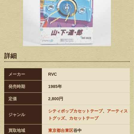
詳細
メーカー
RVC
発売時期
1985年
定価
2,800円
シティポップカセットテープ
、
アーティス
ジャンル
トグッズ
、
カセットテープ
買取地域
東京都台東区
谷中