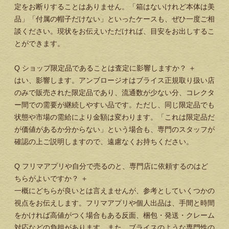
定をお断りすることはありません。「箱はないけれど本体は美
品」「付属の帽子だけない」といったケースも、ぜひ一度ご相
談ください。現状をお伝えいただければ、目安をお出しするこ
とができます。
Q
ショップ限定品であることは査定に影響しますか？
＋
はい、影響します。アンブロージオはブライス正規取り扱い店
のみで販売された限定品であり、流通数が少ない分、コレクタ
ー間での需要が継続しやすい品です。ただし、同じ限定品でも
状態や市場の需給により金額は変わります。「これは限定品だ
が価値があるか分からない」という場合も、専門のスタッフが
確認の上ご説明しますので、遠慮なくお持ちください。
Q
フリマアプリや自分で売るのと、専門店に依頼するのはど
ちらがよいですか？
＋
一概にどちらが良いとは言えませんが、参考としていくつかの
視点をお伝えします。フリマアプリや個人出品は、手間と時間
をかければ高値がつく場合もある反面、梱包・発送・クレーム
対応などの負担があります。また、ブライスのような専門性の