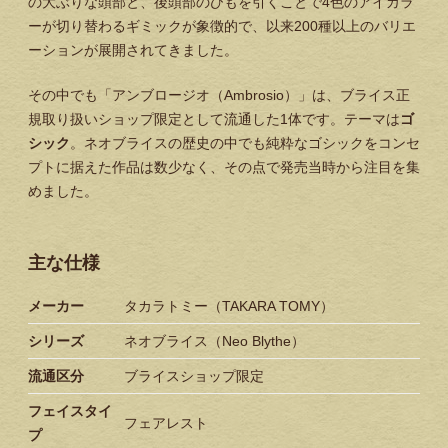
の大ぶりな頭部と、後頭部のひもを引くことで4色のアイカラ
ーが切り替わるギミックが象徴的で、以来200種以上のバリエ
ーションが展開されてきました。
その中でも「アンブロージオ（Ambrosio）」は、ブライス正
規取り扱いショップ限定として流通した1体です。テーマは
ゴ
シック
。ネオブライスの歴史の中でも純粋なゴシックをコンセ
プトに据えた作品は数少なく、その点で発売当時から注目を集
めました。
主な仕様
メーカー
タカラトミー（TAKARA TOMY）
シリーズ
ネオブライス（Neo Blythe）
流通区分
ブライスショップ限定
フェイスタイ
フェアレスト
プ