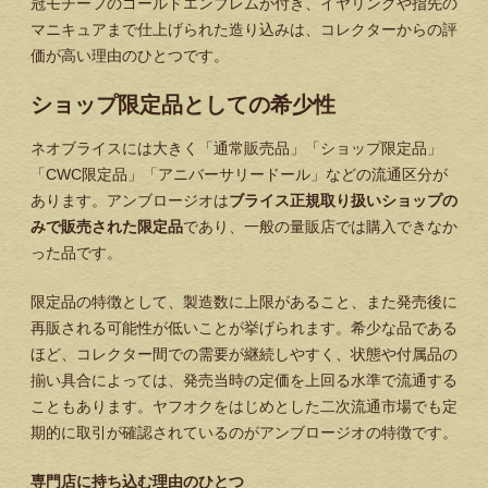
冠モチーフのゴールドエンブレムが付き、イヤリングや指先の
マニキュアまで仕上げられた造り込みは、コレクターからの評
価が高い理由のひとつです。
ショップ限定品としての希少性
ネオブライスには大きく「通常販売品」「ショップ限定品」
「CWC限定品」「アニバーサリードール」などの流通区分が
あります。アンブロージオは
ブライス正規取り扱いショップの
みで販売された限定品
であり、一般の量販店では購入できなか
った品です。
限定品の特徴として、製造数に上限があること、また発売後に
再販される可能性が低いことが挙げられます。希少な品である
ほど、コレクター間での需要が継続しやすく、状態や付属品の
揃い具合によっては、発売当時の定価を上回る水準で流通する
こともあります。ヤフオクをはじめとした二次流通市場でも定
期的に取引が確認されているのがアンブロージオの特徴です。
専門店に持ち込む理由のひとつ