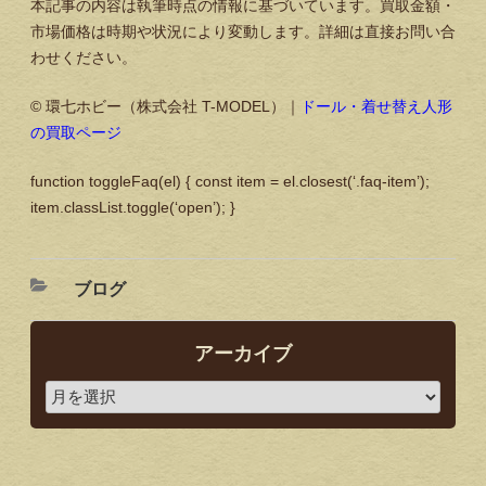
本記事の内容は執筆時点の情報に基づいています。買取金額・
市場価格は時期や状況により変動します。詳細は直接お問い合
わせください。
© 環七ホビー（株式会社 T-MODEL）｜
ドール・着せ替え人形
の買取ページ
function toggleFaq(el) { const item = el.closest(‘.faq-item’);
item.classList.toggle(‘open’); }
ブログ
アーカイブ