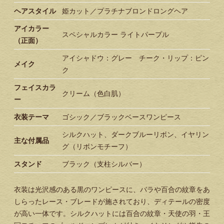
ヘアスタイル
姫カット／プラチナブロンドロングヘア
アイカラー
スペシャルカラー ライトパープル
（正面）
アイシャドウ：グレー チーク・リップ：ピン
メイク
ク
フェイスカラ
クリーム（色白肌）
ー
衣装テーマ
ゴシック／ブラックベースワンピース
シルクハット、ダークブルーリボン、イヤリン
主な付属品
グ（リボンモチーフ）
スタンド
ブラック（支柱シルバー）
衣装は光沢感のある黒のワンピースに、バラや百合の紋章をあ
しらったレース・ブレードが施されており、ディテールの密度
が高い一体です。シルクハットには百合の紋章・天使の羽・王