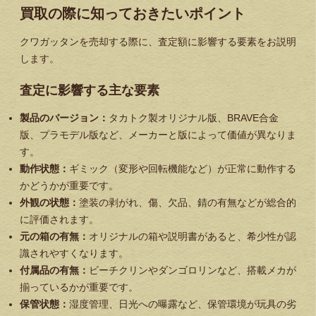
買取の際に知っておきたいポイント
クワガッタンを売却する際に、査定額に影響する要素をお説明
します。
査定に影響する主な要素
製品のバージョン：
タカトク製オリジナル版、BRAVE合金
版、プラモデル版など、メーカーと版によって価値が異なりま
す。
動作状態：
ギミック（変形や回転機能など）が正常に動作する
かどうかが重要です。
外観の状態：
塗装の剥がれ、傷、欠品、錆の有無などが総合的
に評価されます。
元の箱の有無：
オリジナルの箱や説明書があると、希少性が認
識されやすくなります。
付属品の有無：
ビーチクリンやダンゴロリンなど、搭載メカが
揃っているかが重要です。
保管状態：
湿度管理、日光への曝露など、保管環境が玩具の劣