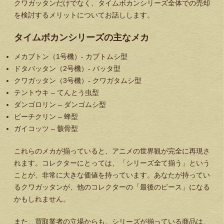
クワガッタンだけでなく、タイムボカンシリーズ全体での売却
を検討するメリットについてお話しします。
タイムボカンシリーズの主なメカ
メカブトン（1号機）- カブトムシ型
ドタバッタン（2号機）- バッタ型
クワガッタン（3号機）- クワガタムシ型
テントウキ – てんとう虫型
ダンゴロリン – ダンゴムシ型
ビーチクリン – 蜂型
ガイコッツ – 骸骨型
これらのメカが揃っていると、アニメの世界観が完全に再現さ
れます。コレクターにとっては、「シリーズ全て揃う」という
ことが、非常に大きな価値を持っています。あなたが持ってい
るクワガッタンが、他のコレクターの「最後のピース」になる
かもしれません。
また、買取業者の立場からも、シリーズが揃っている商品は、