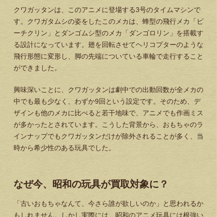
クワガッタンは、このアニメに登場する3号のタイムマシンで
す。クワガタムシの姿をしたこのメカは、蜂型の飛行メカ「ビ
ーチクリン」とダンゴムシ型のメカ「ダンゴロリン」を搭載す
る設計になっています。翅を回転させてヘリコプターのような
飛行形態に変形し、脚の先端についている車輪で走行すること
ができました。
興味深いことに、クワガッタンは劇中での出動回数が全メカの
中でも最も少なく、わずか9回という設定です。そのため、デ
ザインも他のメカに比べると若干地味で、アニメでも作画ミス
が多かったとされています。こうした背景から、おもちゃのラ
インナップでもクワガッタンだけが除外されることが多く、当
時から希少性のある玩具でした。
なぜ今、昭和の玩具が買取対象に？
「古いおもちゃなんて、今さら誰が欲しいのか」と思われるか
もしれません。しかし実際には、昭和のアニメ玩具には根強い