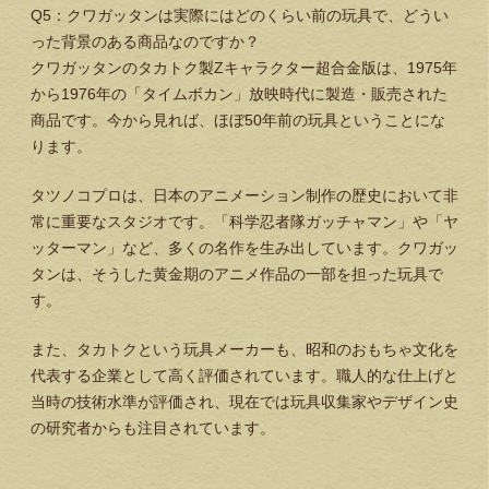
Q5：クワガッタンは実際にはどのくらい前の玩具で、どうい
った背景のある商品なのですか？
クワガッタンのタカトク製Zキャラクター超合金版は、1975年
から1976年の「タイムボカン」放映時代に製造・販売された
商品です。今から見れば、ほぼ50年前の玩具ということにな
ります。
タツノコプロは、日本のアニメーション制作の歴史において非
常に重要なスタジオです。「科学忍者隊ガッチャマン」や「ヤ
ッターマン」など、多くの名作を生み出しています。クワガッ
タンは、そうした黄金期のアニメ作品の一部を担った玩具で
す。
また、タカトクという玩具メーカーも、昭和のおもちゃ文化を
代表する企業として高く評価されています。職人的な仕上げと
当時の技術水準が評価され、現在では玩具収集家やデザイン史
の研究者からも注目されています。