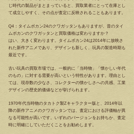
じ時代の製品がまとまっていると、買取業者にとって在庫とし
て成立しやすく、その点が査定に反映されることもあります。
Q4：タイムボカン24のクワガッタンもありますが、昔のタイ
ムボカンのクワガッタンと買取価格は変わりますか？
はい、大きく変わります。タイムボカン24は2014年に放映さ
れた新作アニメであり、デザインも新しく、玩具の製造時期も
最近です。
古い玩具の買取市場では、一般的に「当時物」「懐かしい年代
のもの」に対する需要が高いという特性があります。理由とし
ては、現存数の少なさ、コレクターの懐かしさへの共感、工業
デザインの歴史的価値などが挙げられます。
1970年代当時物のタカトク製Zキャラクター版と、2014年以
降の新作アニメのクワガッタンでは、査定における評価軸が異
なる可能性が高いです。いずれのバージョンをお持ちか、査定
時に明確にしていただくことをお勧めします。