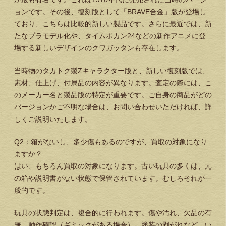
ョンです。その後、復刻版として「BRAVE合金」版が登場し
ており、こちらは比較的新しい製品です。さらに最近では、新
たなプラモデル化や、タイムボカン24などの新作アニメに登
場する新しいデザインのクワガッタンも存在します。
当時物のタカトク製Zキャラクター版と、新しい復刻版では、
素材、仕上げ、付属品の内容が異なります。査定の際には、こ
のメーカー名と製品版の特定が重要です。ご自身の商品がどの
バージョンかご不明な場合は、お問い合わせいただければ、詳
しくご説明いたします。
Q2：箱がないし、多少傷もあるのですが、買取の対象になり
ますか？
はい、もちろん買取の対象になります。古い玩具の多くは、元
の箱や説明書がない状態で保管されています。むしろそれが一
般的です。
玩具の状態判定は、複合的に行われます。傷や汚れ、欠品の有
無、動作確認（ギミックがある場合）、塗装の剥がれなど、い