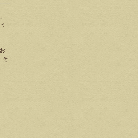
」
ょう
お
、そ
。