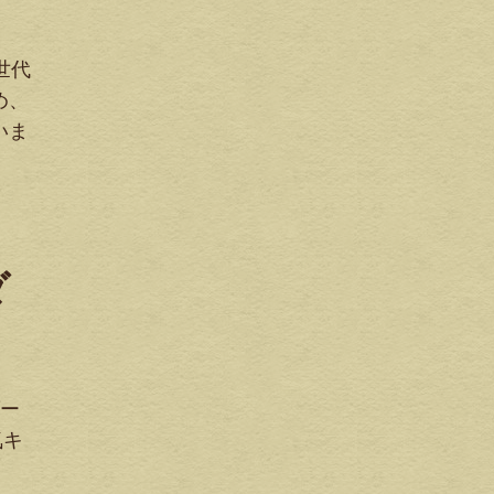
世代
め、
いま
ダ
ダー
気キ