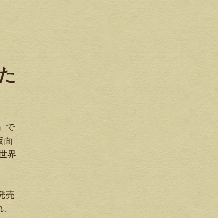
った
」で
仮面
世界
発売
れ、