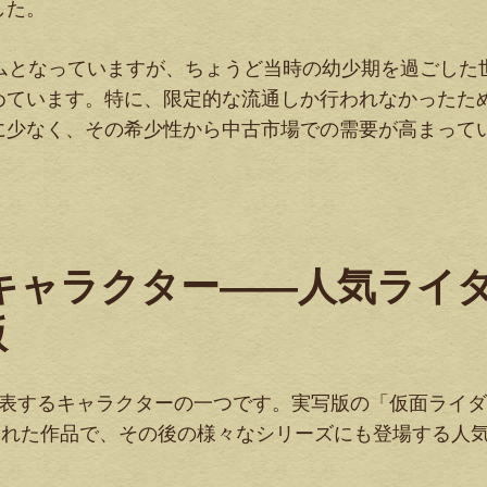
した。
ムとなっていますが、ちょうど当時の幼少期を過ごした
めています。特に、限定的な流通しか行われなかったた
に少なく、その希少性から中古市場での需要が高まって
うキャラクター——人気ライ
版
代表するキャラクターの一つです。実写版の「仮面ライ
に放送された作品で、その後の様々なシリーズにも登場する人