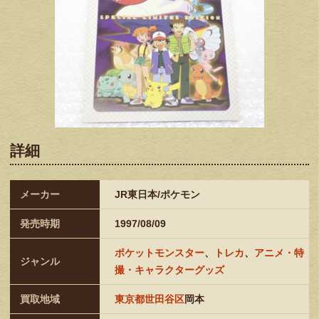
詳細
メーカー
JR東日本/ポケモン
発売時期
1997/08/09
ポケットモンスター
、
トレカ
、
アニメ・特
ジャンル
撮・キャラクターグッズ
買取地域
東京都世田谷区
岡本