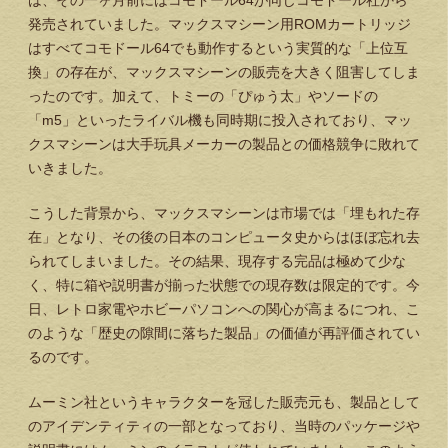
は、その一ヶ月前にはコモドール64が同じコモドール社から
発売されていました。マックスマシーン用ROMカートリッジ
はすべてコモドール64でも動作するという実質的な「上位互
換」の存在が、マックスマシーンの販売を大きく阻害してしま
ったのです。加えて、トミーの「ぴゅう太」やソードの
「m5」といったライバル機も同時期に投入されており、マッ
クスマシーンは大手玩具メーカーの製品との価格競争に敗れて
いきました。
こうした背景から、マックスマシーンは市場では「埋もれた存
在」となり、その後の日本のコンピュータ史からはほぼ忘れ去
られてしまいました。その結果、現存する完品は極めて少な
く、特に箱や説明書が揃った状態での現存数は限定的です。今
日、レトロ家電やホビーパソコンへの関心が高まるにつれ、こ
のような「歴史の隙間に落ちた製品」の価値が再評価されてい
るのです。
ムーミン社というキャラクターを冠した販売元も、製品として
のアイデンティティの一部となっており、当時のパッケージや