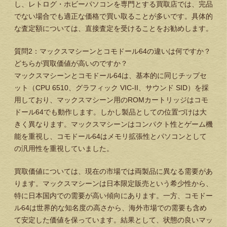
し、レトログ・ホビーパソコンを専門とする買取店では、完品
でない場合でも適正な価格で買い取ることが多いです。具体的
な査定額については、直接査定を受けることをお勧めします。
質問2：マックスマシーンとコモドール64の違いは何ですか？
どちらが買取価値が高いのですか？
マックスマシーンとコモドール64は、基本的に同じチップセ
ット（CPU 6510、グラフィック VIC-II、サウンド SID）を採
用しており、マックスマシーン用のROMカートリッジはコモ
ドール64でも動作します。しかし製品としての位置づけは大
きく異なります。マックスマシーンはコンパクト性とゲーム機
能を重視し、コモドール64はメモリ拡張性とパソコンとして
の汎用性を重視していました。
買取価値については、現在の市場では両製品に異なる需要があ
ります。マックスマシーンは日本限定販売という希少性から、
特に日本国内での需要が高い傾向にあります。一方、コモドー
ル64は世界的な知名度の高さから、海外市場での需要も含め
て安定した価値を保っています。結果として、状態の良いマッ