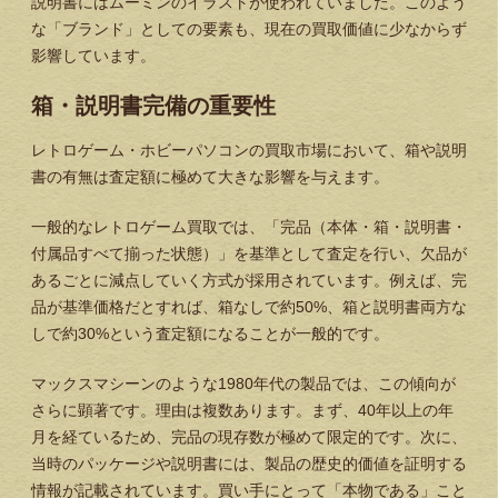
説明書にはムーミンのイラストが使われていました。このよう
な「ブランド」としての要素も、現在の買取価値に少なからず
影響しています。
箱・説明書完備の重要性
レトロゲーム・ホビーパソコンの買取市場において、
箱や説明
書の有無は査定額に極めて大きな影響を与えます。
一般的なレトロゲーム買取では、「完品（本体・箱・説明書・
付属品すべて揃った状態）」を基準として査定を行い、欠品が
あるごとに減点していく方式が採用されています。例えば、完
品が基準価格だとすれば、箱なしで約50%、箱と説明書両方な
しで約30%という査定額になることが一般的です。
マックスマシーンのような1980年代の製品では、この傾向が
さらに顕著です。理由は複数あります。まず、40年以上の年
月を経ているため、完品の現存数が極めて限定的です。次に、
当時のパッケージや説明書には、製品の歴史的価値を証明する
情報が記載されています。買い手にとって「本物である」こと