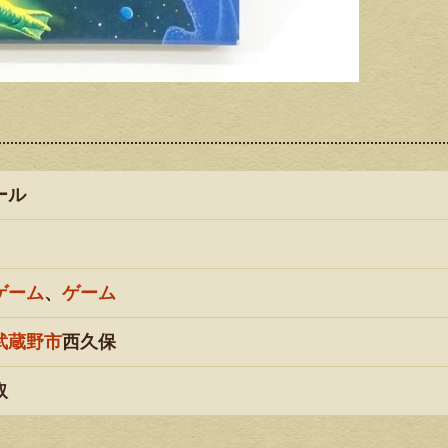
ール
ゲーム
、
ゲーム
武蔵野市
西久保
取