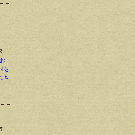
区
にお
付を
だき
市