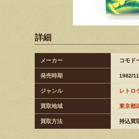
詳細
メーカー
コモド
発売時期
1982/11
ジャンル
レトロ
買取地域
東京都
買取方法
持込買