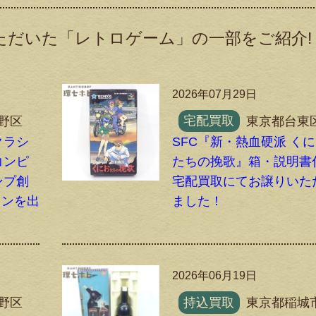
ただいた「レトロゲーム」の一部をご紹介!
2026年07月29日
野区
宅配買取
東京都台東
クラシ
SFC『新・熱血硬派 く
コンピ
たちの挽歌』箱・説明書
ンプ創
宅配買取にてお譲りいた
ョンを出
ました！
2026年06月19日
野区
持込買取
東京都稲城