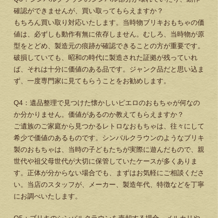
確認ができませんが、買い取ってもらえますか？
もちろん買い取り対応いたします。当時物ブリキおもちゃの価
値は、必ずしも動作有無に依存しません。むしろ、当時物が原
型をとどめ、製造元の痕跡が確認できることの方が重要です。
破損していても、昭和の時代に製造された証拠が残っていれ
ば、それは十分に価値のある品です。ジャンク品だと思い込ま
ず、一度専門家に見てもらうことをお勧めします。
Q4：遺品整理で見つけた懐かしいピエロのおもちゃが何なの
か分かりません。価値があるのか教えてもらえますか？
ご遺族のご家庭から見つかるレトロなおもちゃは、往々にして
希少で価値のあるものです。シンバルクラウンのようなブリキ
製のおもちゃは、当時の子どもたちが実際に遊んだもので、親
世代や祖父母世代が大切に保管していたケースが多くありま
す。正体が分からない場合でも、まずはお気軽にご相談くださ
い。当店のスタッフが、メーカー、製造年代、特徴などを丁寧
にお調べいたします。
Q5：ブリキのシンバルクラウンを売却する場合、メルカリや