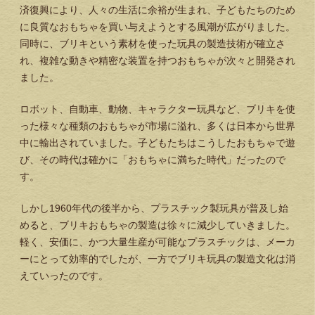
済復興により、人々の生活に余裕が生まれ、子どもたちのため
に良質なおもちゃを買い与えようとする風潮が広がりました。
同時に、ブリキという素材を使った玩具の製造技術が確立さ
れ、複雑な動きや精密な装置を持つおもちゃが次々と開発され
ました。
ロボット、自動車、動物、キャラクター玩具など、ブリキを使
った様々な種類のおもちゃが市場に溢れ、多くは日本から世界
中に輸出されていました。子どもたちはこうしたおもちゃで遊
び、その時代は確かに「おもちゃに満ちた時代」だったので
す。
しかし1960年代の後半から、プラスチック製玩具が普及し始
めると、ブリキおもちゃの製造は徐々に減少していきました。
軽く、安価に、かつ大量生産が可能なプラスチックは、メーカ
ーにとって効率的でしたが、一方でブリキ玩具の製造文化は消
えていったのです。