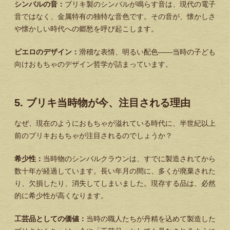
シンバルの音：
ブリキ製のシンバルが鳴らす音は、現代の電子
音ではなく、金属特有の独特な音色です。その音が、懐かしさ
や懐かしい時代への郷愁を呼び起こします。
ピエロのデザイン：
滑稽な表情、明るい配色——当時の子ども
向けおもちゃのデザイン哲学が詰まっています。
5. ブリキ当時物が今、注目される理由
なぜ、現在のようにおもちゃが溢れている時代に、半世紀以上
前のブリキおもちゃが注目されるのでしょうか？
希少性：
当時物のシンバルクラウンは、すでに製造されてから
数十年が経過しています。長い年月の間に、多くが廃棄された
り、欠損したり、消失してしまいました。現存する品は、必然
的に希少性が高くなります。
工芸品としての価値：
当時の職人たちが丹精を込めて製造した