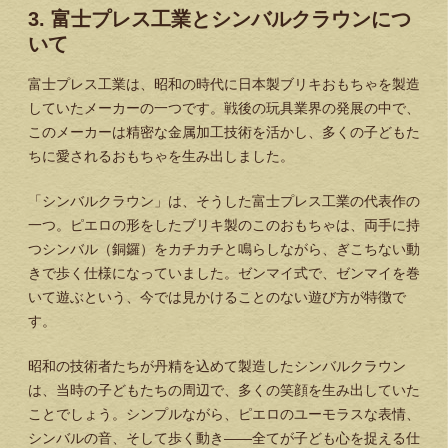
3. 富士プレス工業とシンバルクラウンにつ
いて
富士プレス工業は、昭和の時代に日本製ブリキおもちゃを製造
していたメーカーの一つです。戦後の玩具業界の発展の中で、
このメーカーは精密な金属加工技術を活かし、多くの子どもた
ちに愛されるおもちゃを生み出しました。
「シンバルクラウン」は、そうした富士プレス工業の代表作の
一つ。ピエロの形をしたブリキ製のこのおもちゃは、両手に持
つシンバル（銅鑼）をカチカチと鳴らしながら、ぎこちない動
きで歩く仕様になっていました。ゼンマイ式で、ゼンマイを巻
いて遊ぶという、今では見かけることのない遊び方が特徴で
す。
昭和の技術者たちが丹精を込めて製造したシンバルクラウン
は、当時の子どもたちの周辺で、多くの笑顔を生み出していた
ことでしょう。シンプルながら、ピエロのユーモラスな表情、
シンバルの音、そして歩く動き——全てが子ども心を捉える仕