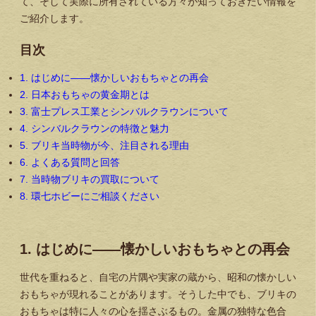
て、そして実際に所有されている方々が知っておきたい情報を
ご紹介します。
目次
1. はじめに——懐かしいおもちゃとの再会
2. 日本おもちゃの黄金期とは
3. 富士プレス工業とシンバルクラウンについて
4. シンバルクラウンの特徴と魅力
5. ブリキ当時物が今、注目される理由
6. よくある質問と回答
7. 当時物ブリキの買取について
8. 環七ホビーにご相談ください
1. はじめに——懐かしいおもちゃとの再会
世代を重ねると、自宅の片隅や実家の蔵から、昭和の懐かしい
おもちゃが現れることがあります。そうした中でも、ブリキの
おもちゃは特に人々の心を揺さぶるもの。金属の独特な色合