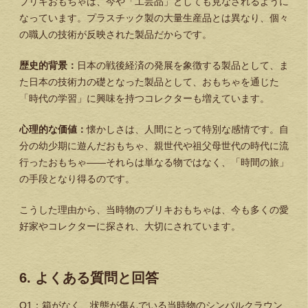
ブリキおもちゃは、今や「工芸品」としても見なされるように
なっています。プラスチック製の大量生産品とは異なり、個々
の職人の技術が反映された製品だからです。
歴史的背景：
日本の戦後経済の発展を象徴する製品として、ま
た日本の技術力の礎となった製品として、おもちゃを通じた
「時代の学習」に興味を持つコレクターも増えています。
心理的な価値：
懐かしさは、人間にとって特別な感情です。自
分の幼少期に遊んだおもちゃ、親世代や祖父母世代の時代に流
行ったおもちゃ——それらは単なる物ではなく、「時間の旅」
の手段となり得るのです。
こうした理由から、当時物のブリキおもちゃは、今も多くの愛
好家やコレクターに探され、大切にされています。
6. よくある質問と回答
Q1：箱がなく、状態が傷んでいる当時物のシンバルクラウン