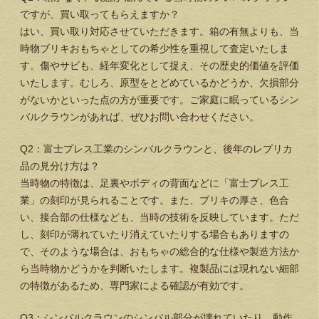
ですが、買い取ってもらえますか？
はい、買い取り対応させていただきます。箱の有無よりも、当
時物ブリキおもちゃとしての希少性を重視して査定いたしま
す。傷やサビも、経年変化として捉え、その歴史的価値を評価
いたします。むしろ、原型をとどめているかどうか、欠損部分
がないかといった点の方が重要です。ご家庭に眠っているシン
バルクラウンがあれば、ぜひお問い合わせください。
Q2：富士プレス工業のシンバルクラウンと、後年のレプリカ
品の見分け方は？
当時物の特徴は、足裏やボディの背面などに「富士プレス工
業」の刻印が見られることです。また、ブリキの厚さ、色合
い、接合部の仕様なども、当時の技術を反映しています。ただ
し、刻印が薄れていたり消えていたりする場合もありますの
で、そのような場合は、おもちゃの総合的な仕様や製造方法か
ら当時物かどうかを判断いたします。複製品には現れない細部
の特徴があるため、専門家による確認が有効です。
Q3：シンバルクラウンのシンバル部分が壊れていたり、動作