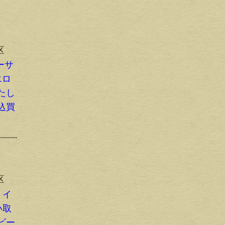
区
ーサ
エロ
たし
込買
区
 イ
い取
ビー