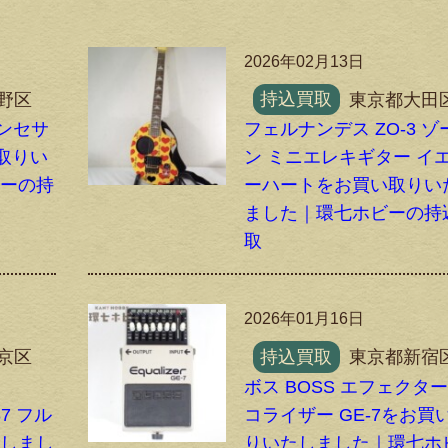
2026年02月13日
野区
持込買取
東京都大田
シンセサ
フェルナンデス ZO-3 ゾ
い取りい
ン ミニエレキギター イ
ビーの持
ーハートをお買い取りい
ました｜環七ホビーの持
取
2026年01月16日
京区
持込買取
東京都新宿
ボス BOSS エフェクター
87 フル
コライザー GE-7をお買
たしまし
りいたしました｜環七ホ