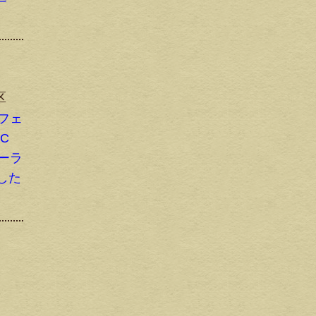
区
ロフェ
PC
ローラ
した