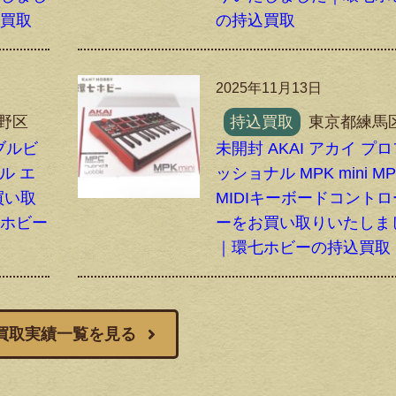
込買取
の持込買取
2025年11月13日
野区
持込買取
東京都練馬
ダブルビ
未開封 AKAI アカイ プ
ル エ
ッショナル MPK mini M
買い取
MIDIキーボードコント
七ホビー
ーをお買い取りいたしま
｜環七ホビーの持込買取
買取実績一覧を見る