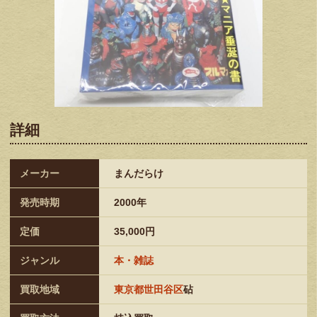
詳細
メーカー
まんだらけ
発売時期
2000年
定価
35,000円
ジャンル
本・雑誌
買取地域
東京都世田谷区
砧