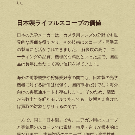
い。
日本製ライフルスコープの価値
日本の光学メーカーは、カメラ用レンズの分野でも世
界的な評価を得ており、その技術はスコープ・照準器
の製造にも活かされてきました。 解像度の高さ、コ
ーティングの品質、機械的な精度といった点で、国産
品は長年にわたって高い信頼を得ています。
海外の射撃競技や狩猟愛好家の間でも、日本製の光学
機器に対する評価は根強く、国内市場だけでなく海外
向けの再流通ルートも存在します。 そのため、製造
から数十年を経たモデルであっても、状態さえ良けれ
ば買取の対象となりうるのです。
一方で、同じ「日本製」でも、エアガン用のスコープ
と実銃用のスコープでは素材・精度・造りが根本的に
異なります。 実銃対応のスコープは強度・光学性能