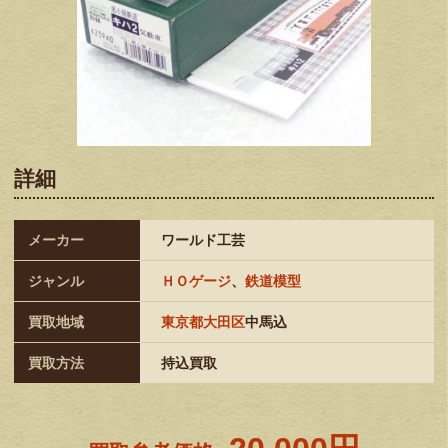
詳細
メーカー
ワールド工芸
ジャンル
ＨＯゲージ
、
鉄道模型
買取地域
東京都大田区
中馬込
買取方法
持込買取