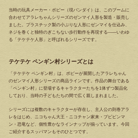
当時の玩具メーカー・ポピー（現バンダイ）は、このブームに
合わせてアラレちゃんシリーズのゼンマイ人形を製造・販売し
ました。プラスチック製の小ぶりな人形にゼンマイを仕込み、
ネジを巻くと独特のぎこちない歩行動作を再現する——いわゆ
る「テケテケ人形」と呼ばれるシリーズです。
テケテケ ペンギン村シリーズとは
「テケテケ ペンギン村」は、ポピーが展開したアラレちゃん
のゼンマイ人形シリーズの商品ラインです。作品の舞台である
「ペンギン村」に登場するキャラクターたちを1体ずつ製品化
しており、当時の子どもたちの間で広く親しまれました。
シリーズには複数のキャラクターが存在し、主人公の則巻アラ
レをはじめ、ニコちゃん大王・ニコチャン家来・ブビビンマ
ン・恐竜など、個性豊かなラインナップが揃っています。今回
ご紹介するスッパマンもそのひとつです。