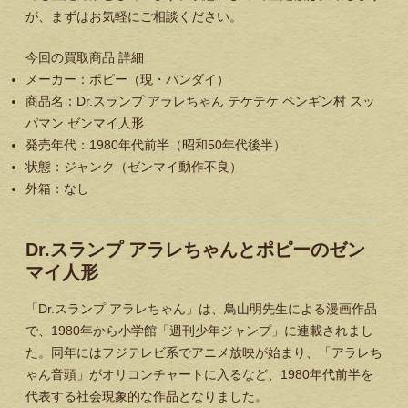
が、まずはお気軽にご相談ください。
今回の買取商品 詳細
メーカー：ポピー（現・バンダイ）
商品名：Dr.スランプ アラレちゃん テケテケ ペンギン村 スッ
パマン ゼンマイ人形
発売年代：1980年代前半（昭和50年代後半）
状態：ジャンク（ゼンマイ動作不良）
外箱：なし
Dr.スランプ アラレちゃんとポピーのゼン
マイ人形
「Dr.スランプ アラレちゃん」は、鳥山明先生による漫画作品
で、1980年から小学館「週刊少年ジャンプ」に連載されまし
た。同年にはフジテレビ系でアニメ放映が始まり、「アラレち
ゃん音頭」がオリコンチャートに入るなど、1980年代前半を
代表する社会現象的な作品となりました。