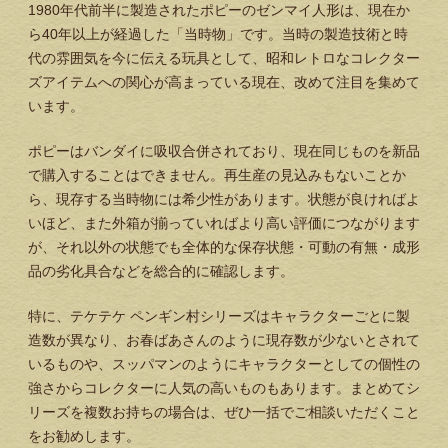
1980年代前半に製造されたポピーのゼンマイ人形は、現在か
ら40年以上が経過した「当時物」です。当時の製造技術と時
代の雰囲気を今に伝える玩具として、昭和レトロなコレクター
ズアイテムへの関心が高まっている現在、改めて注目を集めて
います。
ポピーはバンダイに吸収合併されており、現在同じものを新品
で購入することはできません。再生産の見込みもないことか
ら、現存する当時物には希少性があります。状態が良ければよ
いほど、また外箱が揃っていればより高い評価につながります
が、それ以外の状態でも全体的な保存状態・可動の有無・成形
品の劣化具合などを総合的に確認します。
特に、テケテケ ペンギン村シリーズはキャラクターごとに製
造数が異なり、お春ばあさんのように現存数が少ないとされて
いるものや、スッパマンのようにキャラクターとしての個性の
強さからコレクターに人気の高いものもあります。まとめてシ
リーズを複数お持ちの場合は、ぜひ一括でご相談いただくこと
をお勧めします。