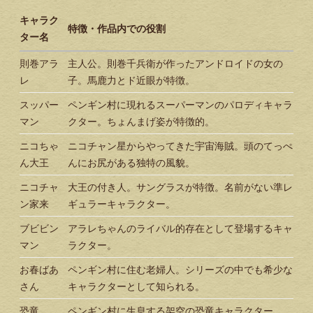
キャラク
特徴・作品内での役割
ター名
則巻アラ
主人公。則巻千兵衛が作ったアンドロイドの女の
レ
子。馬鹿力とド近眼が特徴。
スッパー
ペンギン村に現れるスーパーマンのパロディキャラ
マン
クター。ちょんまげ姿が特徴的。
ニコちゃ
ニコチャン星からやってきた宇宙海賊。頭のてっぺ
ん大王
んにお尻がある独特の風貌。
ニコチャ
大王の付き人。サングラスが特徴。名前がない準レ
ン家来
ギュラーキャラクター。
ブビビン
アラレちゃんのライバル的存在として登場するキャ
マン
ラクター。
お春ばあ
ペンギン村に住む老婦人。シリーズの中でも希少な
さん
キャラクターとして知られる。
恐竜
ペンギン村に生息する架空の恐竜キャラクター。