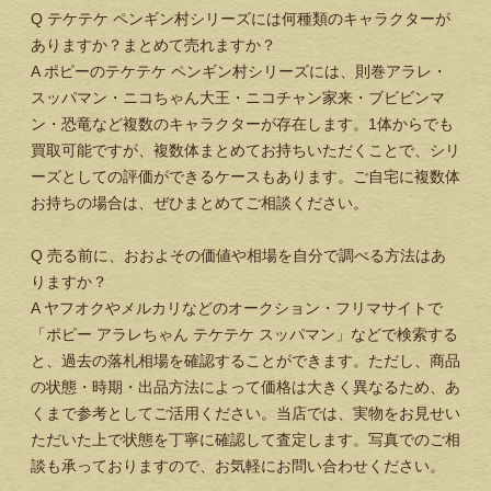
Q
テケテケ ペンギン村シリーズには何種類のキャラクターが
ありますか？まとめて売れますか？
A
ポピーのテケテケ ペンギン村シリーズには、則巻アラレ・
スッパマン・ニコちゃん大王・ニコチャン家来・ブビビンマ
ン・恐竜など複数のキャラクターが存在します。1体からでも
買取可能ですが、複数体まとめてお持ちいただくことで、シリ
ーズとしての評価ができるケースもあります。ご自宅に複数体
お持ちの場合は、ぜひまとめてご相談ください。
Q
売る前に、おおよその価値や相場を自分で調べる方法はあ
りますか？
A
ヤフオクやメルカリなどのオークション・フリマサイトで
「ポピー アラレちゃん テケテケ スッパマン」などで検索する
と、過去の落札相場を確認することができます。ただし、商品
の状態・時期・出品方法によって価格は大きく異なるため、あ
くまで参考としてご活用ください。当店では、実物をお見せい
ただいた上で状態を丁寧に確認して査定します。写真でのご相
談も承っておりますので、お気軽にお問い合わせください。