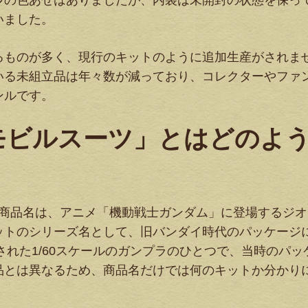
少の色あせはありましたが、内袋は未開封の状態を保っ
いました。
るものが多く、現行のキットのように追加生産がされま
いる未組立品は年々数が減っており、コレクターやファ
ンルです。
 重モビルスーツ」とはどのよ
いう商品名は、アニメ「機動戦士ガンダム」に登場するジ
ットのシリーズ名として、旧バンダイ時代のパッケージ
された1/60スケールのガンプラのひとつで、当時のパッ
品とは異なるため、商品名だけでは何のキットか分かり