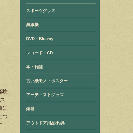
スポーツグッズ
無線機
DVD・Blu-ray
レコード・CD
本・雑誌
古い紙モノ・ポスター
経験
アーティストグッズ
ルス
前に
楽器
につ
アウトドア用品/釣具
す。