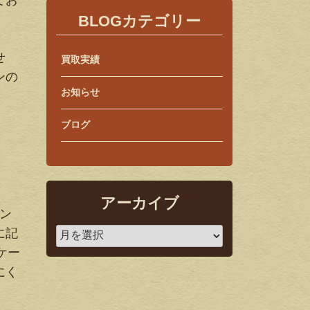
てお
BLOGカテゴリー
せ
買取実績
ンの
お知らせ
ブログ
う
アーカイブ
オン
に記
ケー
にく