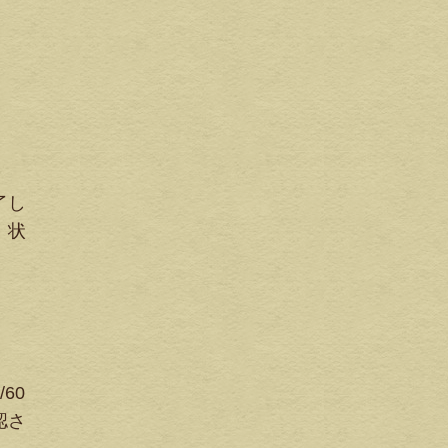
了し
。状
60
認さ