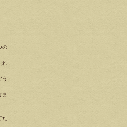
つの
割れ
どう
けま
てた