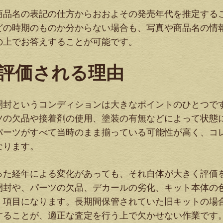
商品名の表記の仕方からおおよその発売年代を推定する
どの時期のものか分からない場合も、写真や商品名の情
の上でお答えすることが可能です。
評価される理由
開封というコンディションは大きなポイントのひとつで
ツの欠品や接着剤の使用、塗装の有無などによって状態
パーツがすべて当時のまま揃っている可能性が高く、コ
なります。
った経年による変化があっても、それ自体が大きく評価
開封や、パーツの欠品、デカールの劣化、キット本体の
く項目になります。長期間保管されていた旧キットの場
することが、適正な査定を行う上で欠かせない作業です