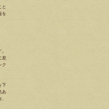
こと
報を
す。
に差
レク
を下
色あ
合、
。