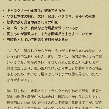
キャラクターや企業名が確認できるか
ソフビ本体の割れ、欠け、変形、ベタつき、色移りの有無
塗装の残り具合や顔まわりの印象
箱、袋、タグ、台紙など付属品が残っているか
同じものが複数ある、または関連品とまとまっているか
当時物としての雰囲気や資料性があるか
もちろん、箱なしだからだめ、汚れがあるから見られない、と
いうわけではありません。古いソフビは、保管環境によって焼
けやくすみ、塗装のスレ、ホコリ汚れが出ることもあります。
無理に洗ったり、強い薬剤で拭いたりすると塗装を傷める場合
もあるため、気になる場合はそのままの状態で見せていただく
ほうが安全です。
特に顔まわり、企業名やキャラクター名がわかる部分、足裏や
背面の刻印・表記がある場合は、確認の手がかりになります。
投稿前にも商品名や表記は人の目で確認する前提ですが、実物
査定でも「どこに情報が残っているか」はとても大事にしてい