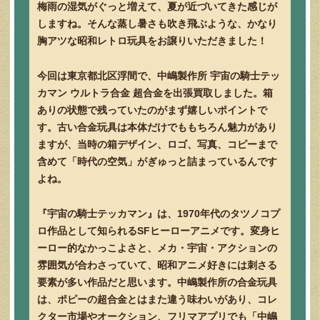
梅雨の湿気がぐっと増えて、夏が近づいてきた感じが
しますね。そんな蒸し暑さも吹き飛ぶような、かなり
胸アツな昭和レトロ玩具をお譲りいただきました！
今回は東京都北区浮間で、中嶋製作所 宇宙の騎士テッ
カマン ウルトラ合金 超合金を出張買取しました。箱
ありの状態で残っていたのがまず嬉しいポイントで
す。古い合金玩具は本体だけでももちろん魅力があり
ますが、当時の箱デザイン、ロゴ、写真、コピーまで
含めて「時代の空気」がぎゅっと詰まっているんです
よね。
『宇宙の騎士テッカマン』は、1970年代のタツノコプ
ロ作品として知られるSFヒーローアニメです。変身ヒ
ーロー的なかっこよさと、メカ・宇宙・アクションの
雰囲気が合わさっていて、昭和アニメ好きには刺さる
要素が多い作品だと思います。中嶋製作所の合金玩具
は、ポピーの超合金とはまた違う味わいがあり、コレ
クター市場やオークション、フリマアプリでも「中嶋