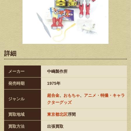
詳細
メーカー
中嶋製作所
発売時期
1975年
超合金
、
おもちゃ
、
アニメ・特撮・キャラ
ジャンル
クターグッズ
買取地域
東京都北区
浮間
買取方法
出張買取