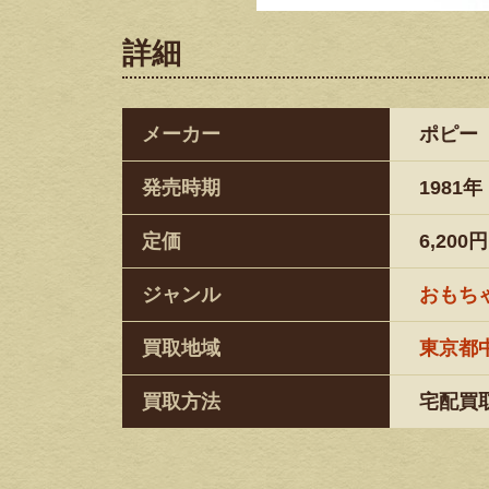
詳細
メーカー
ポピー
発売時期
1981年
定価
6,200円
ジャンル
おもち
買取地域
東京都
買取方法
宅配買