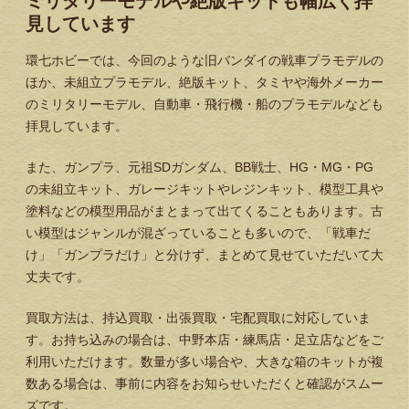
ミリタリーモデルや絶版キットも幅広く拝
見しています
環七ホビーでは、今回のような旧バンダイの戦車プラモデルの
ほか、未組立プラモデル、絶版キット、タミヤや海外メーカー
のミリタリーモデル、自動車・飛行機・船のプラモデルなども
拝見しています。
また、ガンプラ、元祖SDガンダム、BB戦士、HG・MG・PG
の未組立キット、ガレージキットやレジンキット、模型工具や
塗料などの模型用品がまとまって出てくることもあります。古
い模型はジャンルが混ざっていることも多いので、「戦車だ
け」「ガンプラだけ」と分けず、まとめて見せていただいて大
丈夫です。
買取方法は、持込買取・出張買取・宅配買取に対応していま
す。お持ち込みの場合は、中野本店・練馬店・足立店などをご
利用いただけます。数量が多い場合や、大きな箱のキットが複
数ある場合は、事前に内容をお知らせいただくと確認がスムー
ズです。