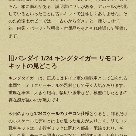
ろん、箱に傷みがある、説明書にヤケがある、デカールが劣化
しているといったことは古いキットでは珍しくありません。そ
のため環七ホビーでは、「古いからダメ」と一括りにせず、
箱・内袋・パーツ・説明書・付属品をそれぞれ確認して評価し
ます。
旧バンダイ 1/24 キングタイガー リモコン
キットの見どころ
キングタイガーは、正式にはドイツ軍の重戦車として知られる
車両で、ミリタリーモデルの題材として長く人気があります。
重厚な車体、大きな砲塔、幅広い履帯など、模型にしたときの
存在感が強いのが魅力です。
今回のような
1/24スケールのリモコン仕様
となると、飾るだけ
の小スケールモデルとはまた違った迫力があります。リモコン
戦車キットは、走行ギミックに関わる部品、配線まわり、ギ
ア、金具、モーター関連パーツなど、確認すべき点が多いジャ