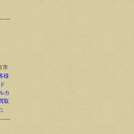
京市
客様
ルド
ブルカ
買取
た