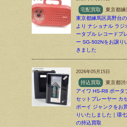
宅配買取
東京都練
東京都練馬区高野台
より ナショナル ラジ
ータブル レコードプ
ー SG-502Nをお譲
きました
2026年05月15日
持込買取
東京都渋
アイワ HS-R8 ポー
セットプレーヤー カ
ボーイ ジャンクをお
りいたしました｜環
の持込買取