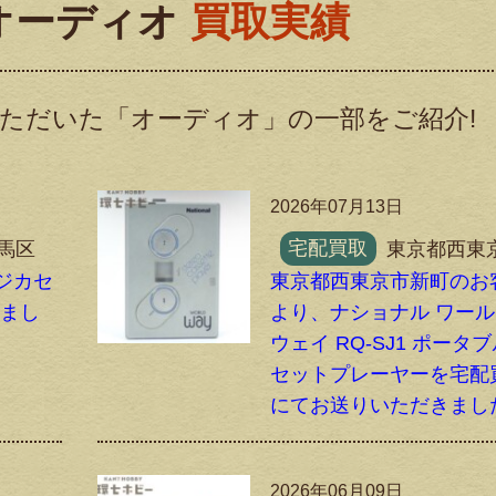
オーディオ
買取実績
ただいた「オーディオ」の一部をご紹介!
2026年07月13日
馬区
宅配買取
東京都西東
ラジカセ
東京都西東京市新町のお
しまし
より、ナショナル ワー
ウェイ RQ-SJ1 ポータ
セットプレーヤーを宅配
にてお送りいただきまし
2026年06月09日