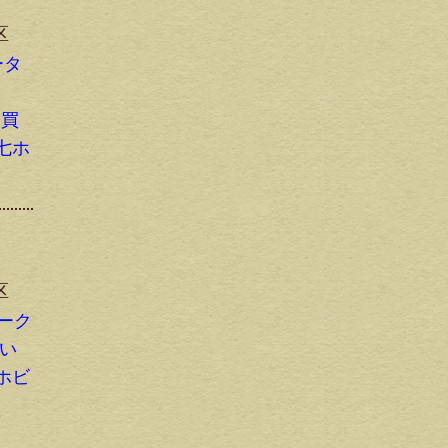
区
ータ
お買
七ホ
区
ィーク
買い
ホビ