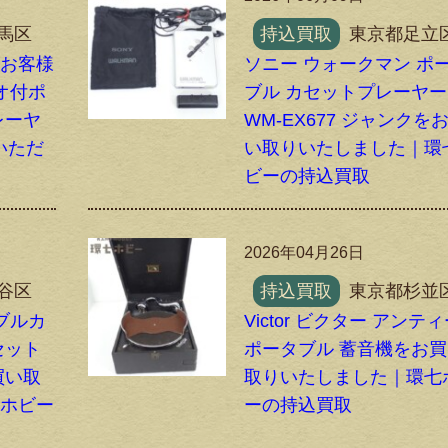
馬区
持込買取
東京都足立
のお客様
ソニー ウォークマン ポ
オ付ポ
ブル カセットプレーヤー
レーヤ
WM-EX677 ジャンクを
りいただ
い取りいたしました｜環
ビーの持込買取
2026年04月26日
谷区
持込買取
東京都杉並
タブルカ
Victor ビクター アンテ
セット
ポータブル 蓄音機をお
買い取
取りいたしました｜環七
七ホビー
ーの持込買取