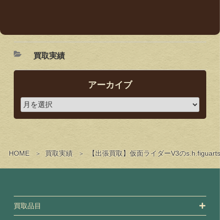
買取実績
アーカイブ
HOME
買取実績
【出張買取】仮面ライダーV3のs.h.figu
買取品目