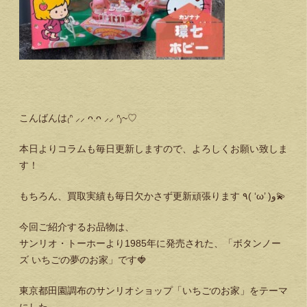
こんばんは₍ᐢ ⸝⸝ ᴖ.ᴖ ⸝⸝ ᐢ₎~♡
本日よりコラムも毎日更新しますので、よろしくお願い致しま
す！
もちろん、買取実績も毎日欠かさず更新頑張ります ٩( ‘ω’ )و💫
今回ご紹介するお品物は、
サンリオ・トーホーより1985年に発売された、「ボタンノー
ズ いちごの夢のお家」です🍓
東京都田園調布のサンリオショップ「いちごのお家」をテーマ
にした、